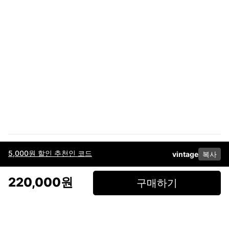
5,000원 할인 추천인 코드
vintage
복사
이용약관
고객센터
판매
개인정보 처리방침
사업자 정보
다운로드
인스타그램
페이스북
220,000원
구매하기
(주)후루츠패밀리컴퍼니 · 대표이사 이재범 / 소재지: 서울특별시 용산구 한강대
로 328, 201호 / 사업자 등록번호: 755-86-01442
사업자 정보확인
통신판매업
신고: 2019-서울용산-0723 호 / 고객센터: 070-4466-3377 / 고객센터 문의는