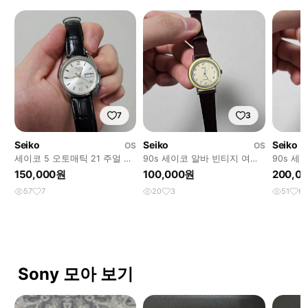
7
3
Seiko
Seiko
Seiko
OS
OS
세이코 5 오토매틱 21 주얼 시
90s 세이코 알바 빈티지 여성
90s 세
계 Seiko 5 Automatic 21
쿼츠 시계 Seiko ladies
시계 Seik
150,000원
100,000원
200,0
57
7
20
3
51
6
Sony 모아 보기