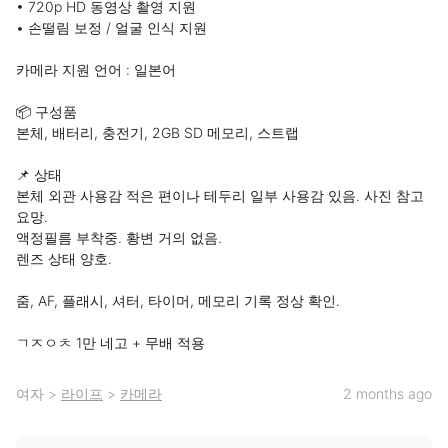
• 720p HD 동영상 촬영 지원

• 손떨림 보정 / 얼굴 인식 지원

카메라 지원 언어 : 일본어

📦 구성품

본체, 배터리, 충전기, 2GB SD 메모리, 스트랩

📌 상태

본체 외관 사용감 적은 편이나 테두리 일부 사용감 있음. 사진 참고 
요망.

액정필름 부착중. 황변 거의 없음.

렌즈 상태 양호.

줌, AF, 플래시, 셔터, 타이머, 메모리 기록 정상 확인.

ㄱㅈㅇㅊ 1만 네고 + 무배 적용
여자
>
라이프
>
카메라
2 months ago