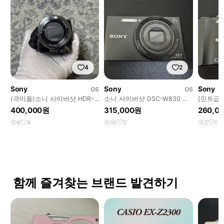
4
2
Sony
Sony
Sony
OS
OS
(극미품)소니 사이버샷 HDR-
소니 사이버샷 DSC-W830 블
[민트급]
CX550V 빈티지 디지털 캠코
랙디카
HX5 블
400,000원
315,000원
260,0
더
6
4
10
2
2
1
함께 즐겨찾는 브랜드 발견하기