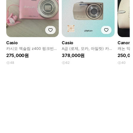
Casio
Casio
Canon
카시오 엑슬림 z400 핑크빈티
A급 (로제, 모카, 아일릿) 카시
캐논 익서스
지디카 딸기우유
오 엑슬림 z2300 골드
275,000원
378,000원
250,0
48
62
40