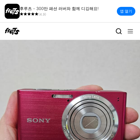
후루츠 - 300만 패션 러버와 함께 디깅해요!
앱 열기
(4.9)