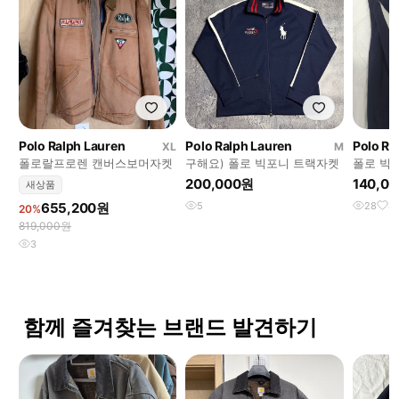
Polo Ralph Lauren
Polo Ralph Lauren
Polo Ra
XL
M
폴로랄프로렌 캔버스보머자켓
구해요) 폴로 빅포니 트랙자켓
폴로 빅
200,000원
140,0
새상품
655,200원
5
28
4
20%
819,000원
3
함께 즐겨찾는 브랜드 발견하기