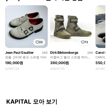
23
73
Jean Paul Gaultier
Dirk Bikkembergs
Carol Ch
265
280
장폴 고티에 몽크 스트랩 더비
비켐버그 벨크 스트랩 하이탑
CAROL C
(43)
PREMIAT
190,000원
390,000원
550,0
155
23
524
73
1.5k
KAPITAL 모아 보기