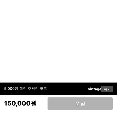
5,000원 할인 추천인 코드
vintage
복사
이용약관
고객센터
판매
개인정보 처리방침
사업자 정보
다운로드
인스타그램
페이스북
150,000원
품절
(주)후루츠패밀리컴퍼니 · 대표이사 이재범 / 소재지: 서울특별시 용산구 한강대