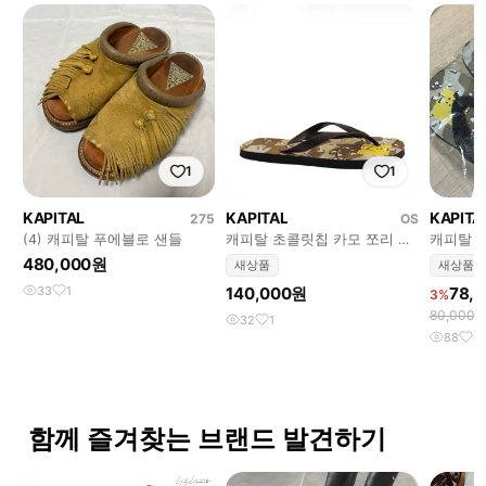
1
1
KAPITAL
KAPITAL
KAPITA
275
OS
(4) 캐피탈 푸에블로 샌들
캐피탈 초콜릿칩 카모 쪼리 베
캐피탈 
이지 L
480,000원
새상품
새상품
33
1
140,000원
78,
3%
80,000
32
1
88
4
함께 즐겨찾는 브랜드 발견하기