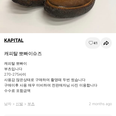
KAPITAL
41
캐피탈 뽀빠이슈즈
캐피탈 뽀빠이

부츠입니다 

270-275사이

사용감 많은상태로 구매하여 촬영때 두번 썼습니다

구매이후 사용 매우 미비하여 전판매자님 사진 이용합니다

수수료 포함금액
남자
>
신발
>
부츠
2 months ago