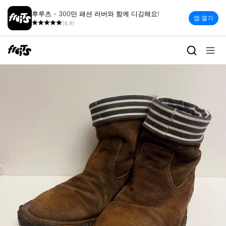
후루츠 - 300만 패션 러버와 함께 디깅해요!
앱 열기
(4.9)