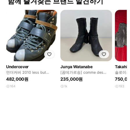
함께 즐겨찾는 브랜드 발견하기
Undercover
Junya Watanabe
언더커버 2010 less but
[꼼데가르송] comme des
솔로이스트
better 하이킹 마운틴 부츠
garcons boots
482,000원
235,000원
750,0
164
1k
193