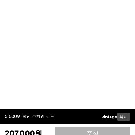
5,000원 할인 추천인 코드
vintage
복사
이용약관
고객센터
판매
개인정보 처리방침
사업자 정보
다운로드
인스타그램
페이스북
207,000원
품절