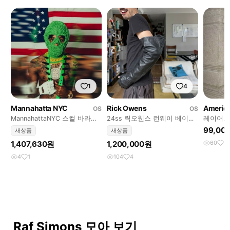
1
4
Mannahatta NYC
Rick Owens
America
OS
OS
MannahattaNYC 스컬 바라클
24ss 릭오웬스 런웨이 베이비
레이어드
리바 화이트
카프스킨 비치롱 글로브
티셔츠
99,00
새상품
새상품
1,407,630원
1,200,000원
60
7
4
1
104
4
Raf Simons 모아 보기