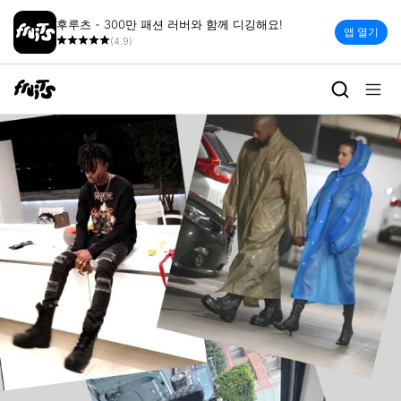
후루츠 - 300만 패션 러버와 함께 디깅해요!
앱 열기
(4.9)