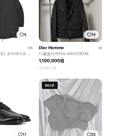
4
14
Dior Homme
OS
M
요) 코이세이오 야
디올옴므/05fw m65자켓/44
1,100,000원
158
14
SOLD
17
23