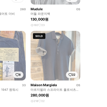
Mudule
260
OS
스퀘어토 더비
머듈 라운지백
130,000원
160
23
SOLD
8
22
Maison Margiela
33
OS
 1947 원워시
마르지엘라 스프라이트 폴로셔츠
46
280,000원
218
22