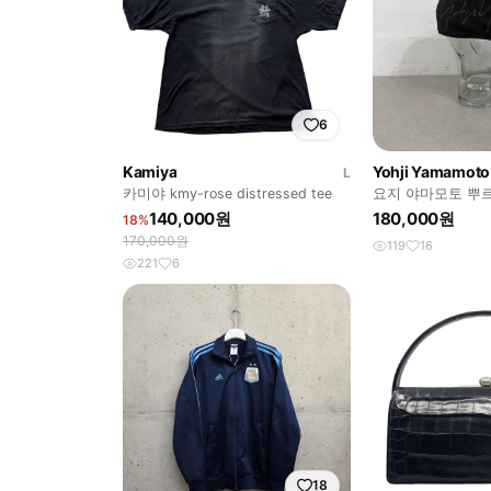
6
Kamiya
Yohji Yamamoto
L
카미야 kmy-rose distressed tee
요지 야마모토 뿌
캡
140,000원
180,000원
18%
170,000원
119
16
221
6
18