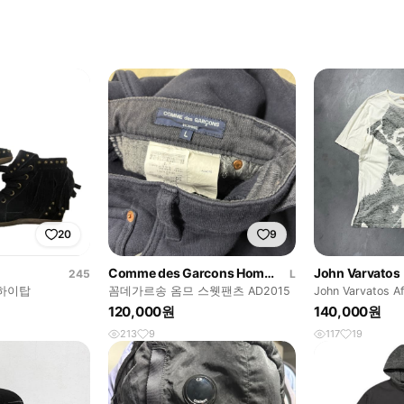
20
9
Comme des Garcons Homme
John Varvatos
245
L
 하이탑
꼼데가르송 옴므 스웻팬츠 AD2015
John Varvatos Af
120,000원
140,000원
213
9
117
19