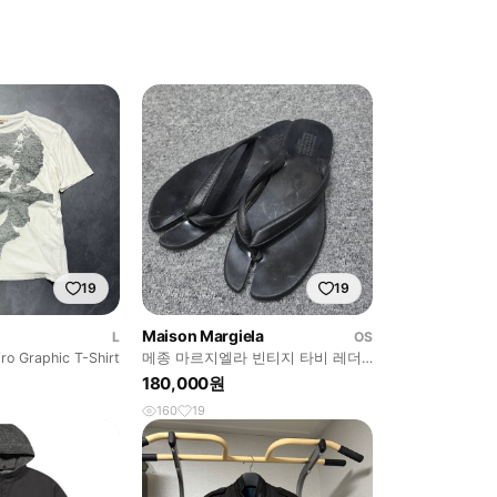
19
19
Maison Margiela
L
OS
ro Graphic T-Shirt
메종 마르지엘라 빈티지 타비 레더
플립플랍 샌들 쪼리 41
180,000원
160
19