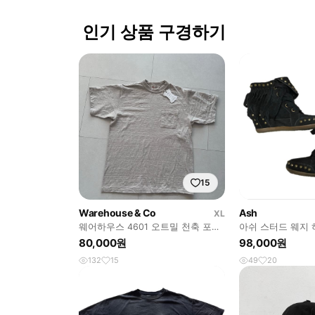
인기 상품 구경하기
15
Warehouse & Co
Ash
XL
웨어하우스 4601 오트밀 천축 포켓
아쉬 스터드 웨지
반팔 티셔츠
80,000원
98,000원
132
15
49
20