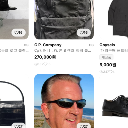
16
16
C.P. Company
Coyseio
OS
OS
르옴므 로고 블랙
Cp컴퍼니 나일론 B 렌즈 백팩 블랙
(대리구매 해드려
25fw
상 새상품
270,000원
새상품
152
16
5,000원
347
4
27
27