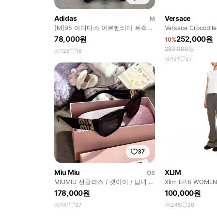
Adidas
Versace
M
[M]95 아디다스 아르헨티다 트랙탑
Versace Crocodil
져지 자켓
78,000원
252,000원
10%
280,000원
128
18
121
27
37
Miu Miu
XLIM
OS
MIUMIU 선글라스 / 캣아이 / 남녀 공
Xlim EP.8 WOMEN 02 TROUSERS
용 / 블랙
COLOR : LIG
178,000원
100,000원
141
37
245
20