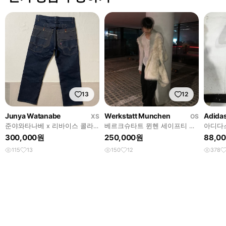
13
12
Junya Watanabe
Werkstatt Munchen
Adida
XS
OS
준야와타나베 x 리바이스 콜라
베르크슈타트 뮌헨 세이프티 핀
아디다
보 신치백 데님팬츠
스컬 네크리스
라운 와
300,000원
250,000원
88,0
닝 바지
115
13
150
12
378