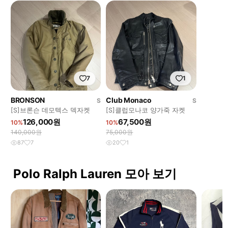
7
1
BRONSON
Club Monaco
S
S
[S]브론슨 데모텍스 덱자켓
[S]클럽모나코 양가죽 자켓
126,000원
67,500원
10%
10%
140,000원
75,000원
87
7
20
1
Polo Ralph Lauren 모아 보기