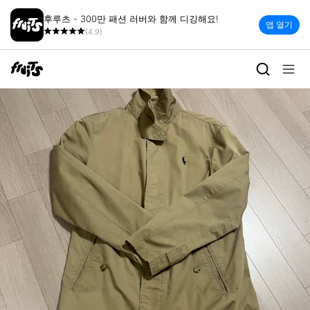
후루츠 - 300만 패션 러버와 함께 디깅해요!
앱 열기
(4.9)