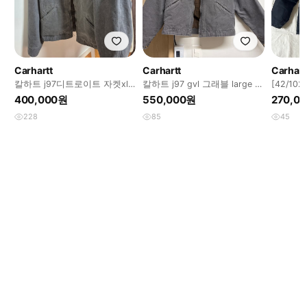
Carhartt
Carhartt
Carhart
칼하트 j97디트로이트 자켓xl
칼하트 j97 gvl 그래블 large 라
⁠[42/10
gvl
지 황금 사이즈 ㄴ
하트 C0
400,000원
550,000원
270,0
228
85
45