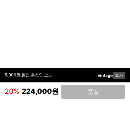
5,000원 할인 추천인 코드
vintage
복사
이용약관
고객센터
판매
개인정보 처리방침
사업자 정보
다운로드
인스타그램
페이스북
20
%
224,000원
품절
(주)후루츠패밀리컴퍼니 · 대표이사 이재범 / 소재지: 서울특별시 용산구 한강대
로 328, 201호 / 사업자 등록번호: 755-86-01442
사업자 정보확인
통신판매업
신고: 2019-서울용산-0723 호 / 고객센터: 070-4466-3377 / 고객센터 문의는
후루츠 앱 다운로드 후 문의가능합니다 /
support@fruitsfamily.com
Copyright © FruitsFamily Company Inc. All right reserved