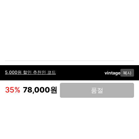
5,000원 할인 추천인 코드
vintage
복사
이용약관
고객센터
판매
개인정보 처리방침
사업자 정보
다운로드
인스타그램
페이스북
35
%
78,000원
품절
(주)후루츠패밀리컴퍼니 · 대표이사 이재범 / 소재지: 서울특별시 용산구 한강대
로 328, 201호 / 사업자 등록번호: 755-86-01442
사업자 정보확인
통신판매업
신고: 2019-서울용산-0723 호 / 고객센터: 070-4466-3377 / 고객센터 문의는
후루츠 앱 다운로드 후 문의가능합니다 /
support@fruitsfamily.com
Copyright © FruitsFamily Company Inc. All right reserved