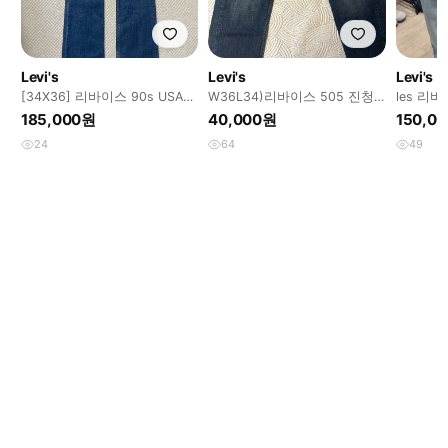
Levi's
Levi's
Levi's
[34X36] 리바이스 90s USA
W36L34)리바이스 505 진청
les 리바
517 오렌지탭 부츠컷 데님 팬
데님
185,000원
40,000원
150,0
츠
24
64
49