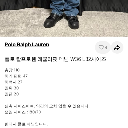
Polo Ralph Lauren
4
폴로 랄프로렌 레귤러핏 데님 W36 L32사이즈
총장 110

허리 단면 47 

허벅지 27

밑위 30

밑단 20

실측 사이즈이며, 약간의 오차 있을 수 있습니다.

모델 사이즈 :180/70 

빈티지 폴로 데님입니다.
