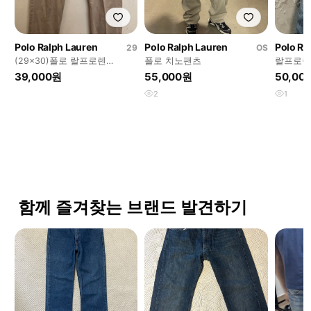
Polo Ralph Lauren
Polo Ralph Lauren
Polo Ra
29
OS
(29x30)폴로 랄프로렌
폴로 치노팬츠
랄프로렌 
Bedford Chino 스트레이트 치
39,000원
55,000원
50,00
노 팬츠
2
1
함께 즐겨찾는 브랜드 발견하기