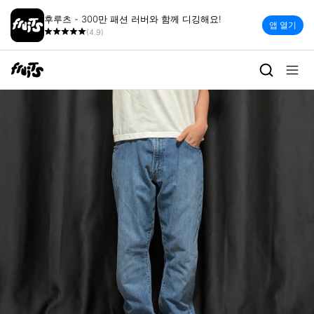
후루츠 - 300만 패션 러버와 함께 디깅해요!
앱 열기
(4.9)