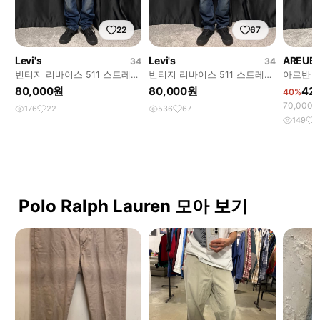
22
67
Levi's
Levi's
AREUB
34
34
빈티지 리바이스 511 스트레이
빈티지 리바이스 511 스트레이
아르반 
트핏 팬츠 34W32L
트핏 팬츠 34W32L
츠 3사
80,000원
80,000원
42
40%
70,000
176
22
536
67
149
9
Polo Ralph Lauren 모아 보기