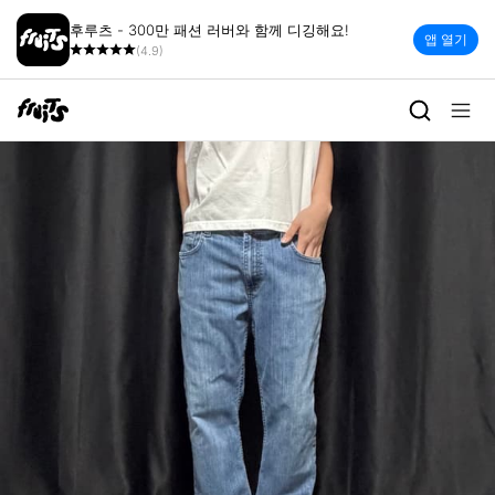
후루츠 - 300만 패션 러버와 함께 디깅해요!
앱 열기
(4.9)