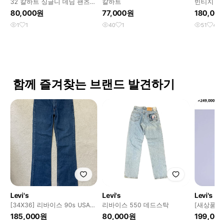
32 칼하트 싱글니 데님 팬츠
칼하트
빈티지 
#395
다크브라
80,000원
77,000원
180,0
1
1
40
1
51
4
함께 즐겨찾는 브랜드 발견하기
Levi's
Levi's
Levi's
[34X36] 리바이스 90s USA
리바이스 550 데드스탁
[새상품]
517 오렌지탭 부츠컷 데님 팬
커루즈진 
185,000원
80,000원
199,0