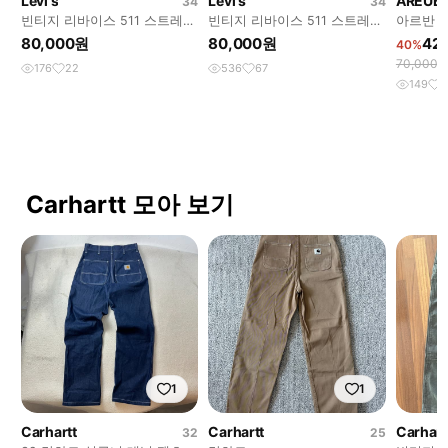
Levi's
Levi's
AREUB
34
34
빈티지 리바이스 511 스트레이
빈티지 리바이스 511 스트레이
아르반 
트핏 팬츠 34W32L
트핏 팬츠 34W32L
츠 3사
80,000원
80,000원
42
40%
70,000
176
22
536
67
149
9
Carhartt 모아 보기
1
1
Carhartt
Carhartt
Carhart
32
25