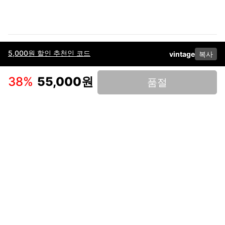
5,000원 할인 추천인 코드
vintage
복사
이용약관
고객센터
판매
개인정보 처리방침
사업자 정보
다운로드
인스타그램
페이스북
38
%
55,000원
품절
(주)후루츠패밀리컴퍼니 · 대표이사 이재범 / 소재지: 서울특별시 용산구 한강대
로 328, 201호 / 사업자 등록번호: 755-86-01442
사업자 정보확인
통신판매업
신고: 2019-서울용산-0723 호 / 고객센터: 070-4466-3377 / 고객센터 문의는
후루츠 앱 다운로드 후 문의가능합니다 /
support@fruitsfamily.com
Copyright © FruitsFamily Company Inc. All right reserved
후루츠패밀리(주)는 통신판매중개자로서 거래 당사자가 아닙니다. 상품, 상품정
보, 거래에 관한 의무와 책임은 각 판매자에게 있으며, 후루츠패밀리(주)는 원칙
적으로 판매 회원과 구매 회원 간의 거래에 대하여 책임을 지지 않습니다. 다만,
후루츠패밀리에서 직접 판매하는 상품에 대한 책임은 후루츠패밀리(주)에 있습
니다.