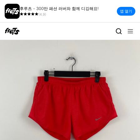
후루츠 - 300만 패션 러버와 함께 디깅해요!
앱 열기
(4.9)