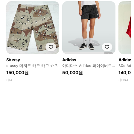
Stussy
Adidas
Adidas
stussy 데저트 카모 카고 쇼츠
아디다스 Adidas 파이어버드
80s Adi
숏 팬츠 블랙 IU2425
Shorts(1
150,000원
50,000원
140,0
4
183