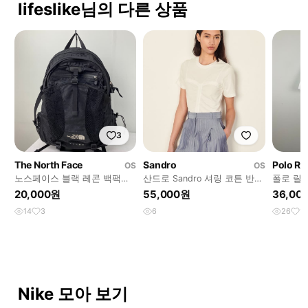
lifeslike님의 다른 상품
3
The North Face
Sandro
Polo Ra
OS
OS
노스페이스 블랙 레콘 백팩
산드로 Sandro 셔링 코튼 반팔
폴로 랄
<110>
티 <22>
화이트 카
20,000원
55,000원
36,00
14
3
6
26
1
Nike 모아 보기