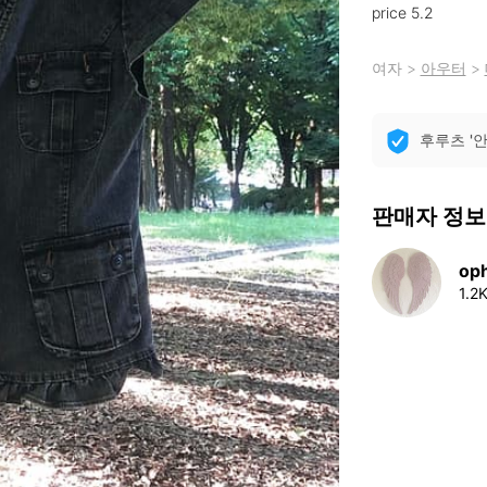
price 5.2
여자
>
아우터
>
후루츠 '
판매자 정보
oph
1.