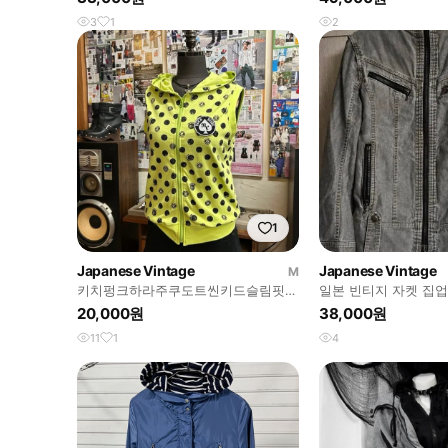
3
1
2
1
Japanese Vintage
Japanese Vintage
M
키치펑크하라주쿠도트씬키드슬림핏
일본 빈티지 자켓 집업
후드 베스트
20,000원
38,000원
11
1
4