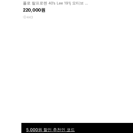
폴로 랄프로렌 40‘s Lee 191j 모티브 블
랭킷 데님 자켓
220,000원
443
5,000원 할인 추천인 코드