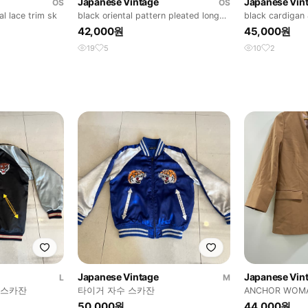
Japanese Vintage
Japanese Vin
OS
OS
al lace trim sk
black oriental pattern pleated long
black cardigan 
sk
42,000원
45,000원
19
5
10
2
Japanese Vintage
Japanese Vin
L
M
n 스카잔
타이거 자수 스카잔
ANCHOR WOM
이저 자켓
50,000원
44,000원