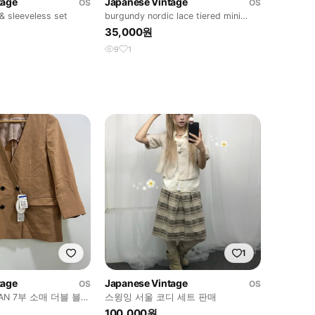
tage
Japanese Vintage
OS
OS
& sleeveless set
burgundy nordic lace tiered mini
skirt
35,000원
9
1
1
tage
Japanese Vintage
OS
OS
AN 7부 소매 더블 블레
스윙잉 서울 코디 세트 판매
100,000원