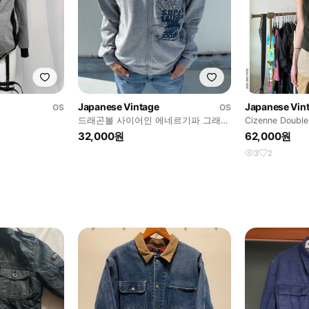
Japanese Vintage
Japanese Vin
OS
OS
업
드래곤볼 사이어인 에네르기파 그래픽
Cizenne Double
프린팅 후드 집업
Vest
32,000원
62,000원
3
2