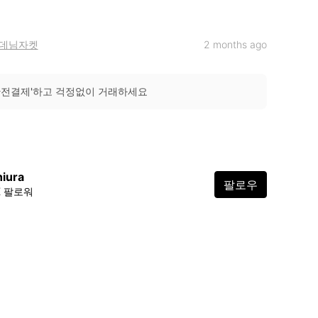
데님자켓
2 months ago
안전결제'하고 걱정없이 거래하세요
iura
팔로우
2K 팔로워