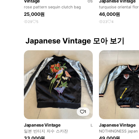
Vintage
Japanese Vintage
OS
rose pattern sequin clutch bag
turquoise oriental flor
25,000원
46,000원
29
5
23
4
Japanese Vintage 모아 보기
1
Japanese Vintage
Japanese Vintage
L
일본 빈티지 자수 스카잔
NOTHINGNESS japa
33,000원
49,000원