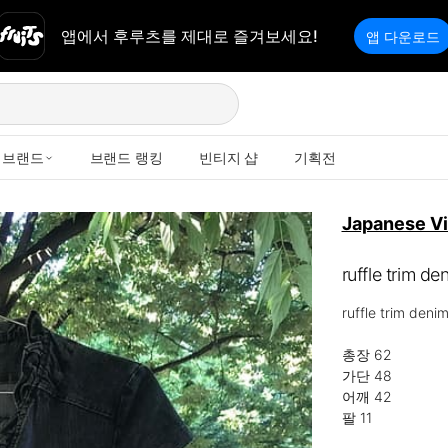
앱에서 후루츠를 제대로 즐겨보세요!
앱 다운로드
브랜드
브랜드 랭킹
빈티지 샵
기획전
Japanese V
ruffle trim de
ruffle trim denim
총장 62 

가단 48 

어깨 42 

팔 11
