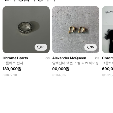
10
15
Chrome Hearts
Alexander McQueen
Chrom
OS
OS
크롬하츠 반지
알렉산더 맥퀸 스컬 파츠 이어링
크롬하츠
189,000원
90,000원
690,
189
10
113
15
132