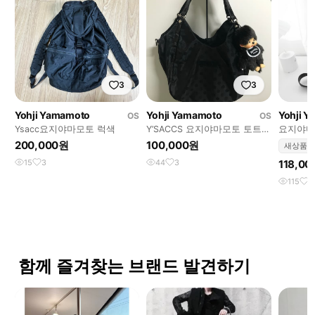
3
3
Yohji Yamamoto
Yohji Yamamoto
Yohji 
OS
OS
Ysacc요지야마모토 럭색
Y’SACCS 요지야마모토 토트백
요지야마모
블랙
200,000원
100,000원
새상품
15
3
44
3
118,0
115
1
함께 즐겨찾는 브랜드 발견하기