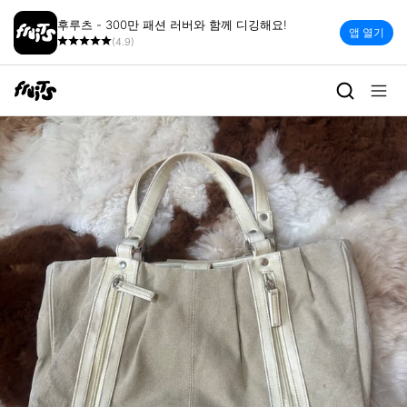
후루츠 - 300만 패션 러버와 함께 디깅해요!
앱 열기
(4.9)