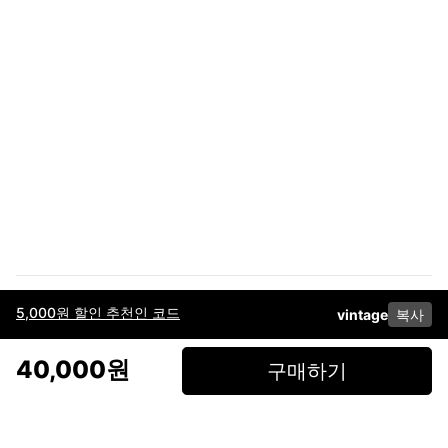
5,000원 할인 추천인 코드
vintage
복사
이용약관
고객센터
판매
개인정보 처리방침
사업자 정보
다운로드
인스타그램
페이스북
40,000원
구매하기
(주)후루츠패밀리컴퍼니 · 대표이사 이재범 / 소재지: 서울특별시 용산구 한강대
로 328, 201호 / 사업자 등록번호: 755-86-01442
사업자 정보확인
통신판매업