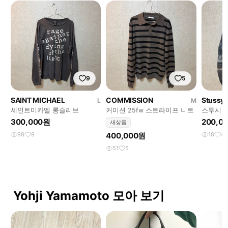
9
5
SAINT MICHAEL
COMMISSION
Stussy
L
M
세인트미카엘 롱슬리브
커미션 25fw 스트라이프 니트
스투시 
m
300,000원
200,0
새상품
98
9
400,000원
18
4
51
5
Yohji Yamamoto 모아 보기