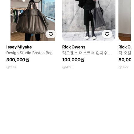
Issey Miyake
Rick Owens
Rick O
Design Studio Boston Bag
릭오웬스 더스트백 흰자수 라
릭 오웬
지 사이즈
300,000원
100,000원
80,00
2.1k
420
1.2k