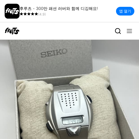
후루츠 - 300만 패션 러버와 함께 디깅해요!
앱 열기
(4.9)