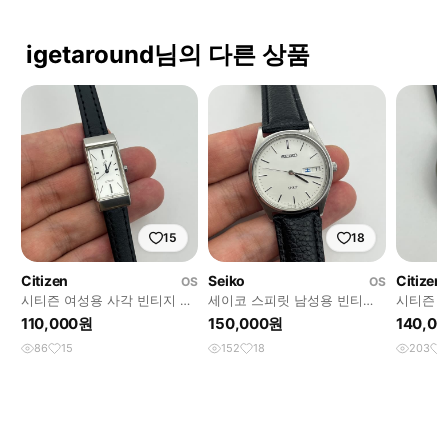
igetaround님의 다른 상품
15
18
Citizen
Seiko
Citizen
OS
OS
시티즌 여성용 사각 빈티지 시
세이코 스피릿 남성용 빈티지
시티즌 
계
시계
110,000원
150,000원
140,0
86
15
152
18
203