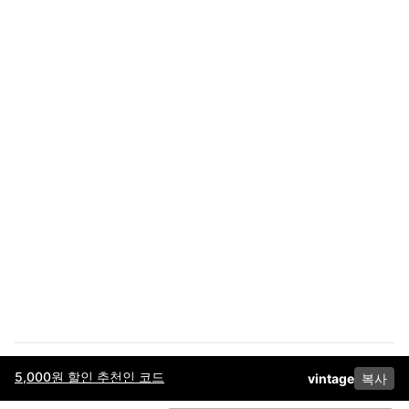
5,000원 할인 추천인 코드
vintage
복사
이용약관
고객센터
판매
개인정보 처리방침
사업자 정보
다운로드