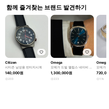
함께 즐겨찾는 브랜드 발견하기
Citizen
Omega
Omega
시티즌 남성용 빈티지시계
오메가 드빌 엘립스 네이비 오
오메가 시
토매틱 빈티지 시계
드빌 금
140,000원
1,300,000원
720,0
26미리
203
223
1.1k