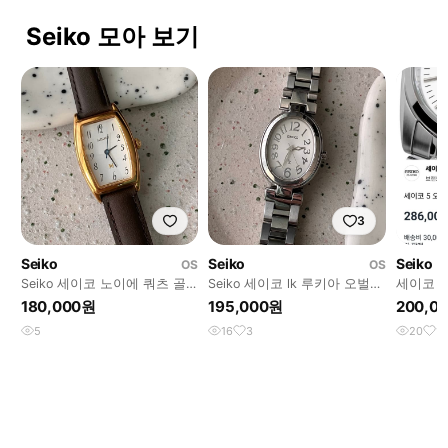
Seiko 모아 보기
3
Seiko
Seiko
Seiko
OS
OS
Seiko 세이코 노이에 쿼츠 골
Seiko 세이코 lk 루키아 오벌
세이코 
드
쿼츠 레이디스
시계 SNK
180,000원
195,000원
200,0
5
16
3
20
1