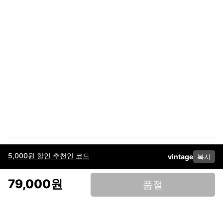
5,000원 할인 추천인 코드
vintage
복사
이용약관
고객센터
판매
개인정보 처리방침
사업자 정보
다운로드
인스타그램
페이스북
79,000원
품절
(주)후루츠패밀리컴퍼니 · 대표이사 이재범 / 소재지: 서울특별시 용산구 한강대
로 328, 201호 / 사업자 등록번호: 755-86-01442
사업자 정보확인
통신판매업