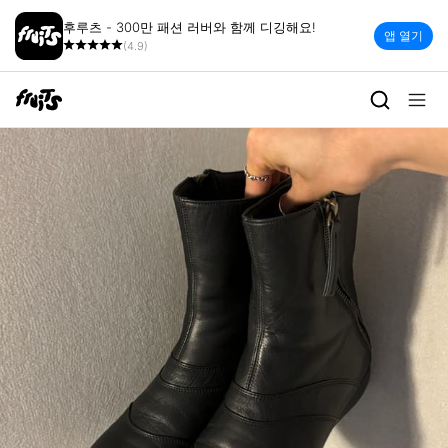
후루츠 - 300만 패션 러버와 함께 디깅해요!
앱 열기
(4.9)