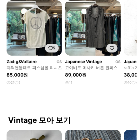
5
Zadig&Voltaire
Japanese Vintage
Japanes
OS
OS
쟈딕앤볼테르 피스심볼 티셔츠
고이비토 미사키 버튼 원피스
raffia
85,000원
89,000원
38,00
21
5
11
10
4
Vintage 모아 보기