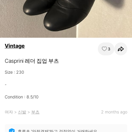
Vintage
3
Casprini 레더 집업 부츠
Size : 230

-

Condition : 8.5/10
여자
>
신발
>
부츠
2 months ago
후루츠 '안전결제'하고 걱정없이 거래하세요