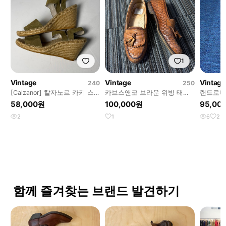
1
Vintage
Vintage
Vintage
240
250
[Calzanor] 칼자노르 카키 스
카브스앤코 브라운 위빙 태슬
랜드로버
웨이드 에스파드류 웨지 샌들
가죽 로퍼
레더 레
58,000원
100,000원
95,00
2
1
6
2
함께 즐겨찾는 브랜드 발견하기