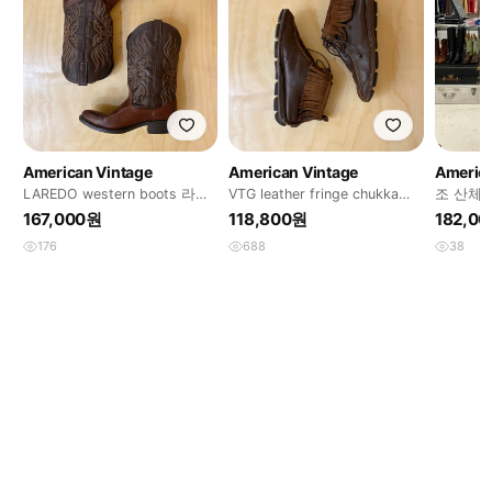
American Vintage
American Vintage
America
LAREDO western boots 라레
VTG leather fringe chukka
조 산체
도 웨스턴부츠
boots
167,000원
118,800원
182,0
176
688
38