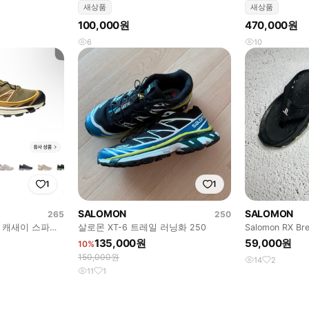
240
ALP (37.5)
새상품
새상품
100,000원
470,000원
6
10
1
1
SALOMON
SALOMON
265
250
스 캐새이 스파이
살로몬 XT-6 트레일 러닝화 250
Salomon RX Brea
135,000원
59,000원
10%
150,000원
14
2
11
1