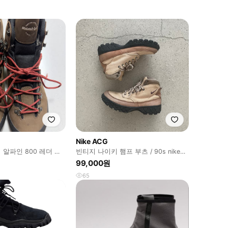
Nike ACG
 알파인 800 레더 워
빈티지 나이키 햄프 부츠 / 90s nike
acg zion mid
99,000원
65