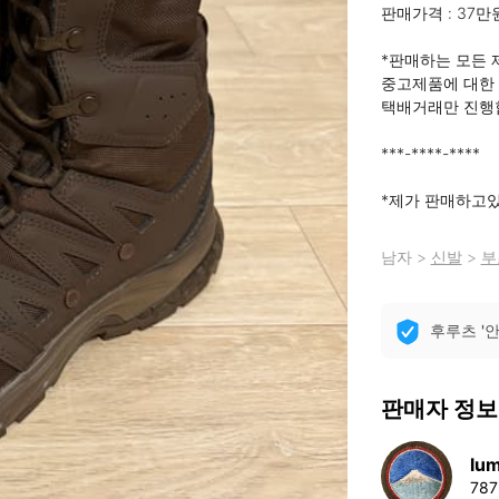
판매가격 : 37만원
*판매하는 모든 제
중고제품에 대한
택배거래만 진행합
***-****-****

*제가 판매하고
남자
>
신발
>
부
후루츠 '
판매자 정보
lum
78