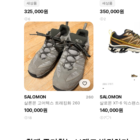
새상품
새상품
325,000원
350,000원
6
2
SALOMON
SALOMON
260
살론몬 고어텍스 트래킹화 260
살로몬 XT-6 익스팬
스 265
100,000원
140,000원
18
7
1