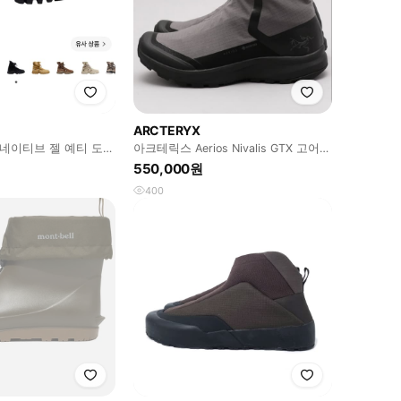
ARCTERYX
논네이티브 젤 예티 도쿄
아크테릭스 Aerios Nivalis GTX 고어텍
블랙 구합니다
스 등산화
550,000원
400