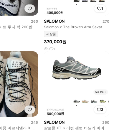
1
SALOMON
260
270
화이트 루나 락 260판매
Salomon x The Broken Arm Savat
270
새상품
370,000원
9
1
2
SALOMON
245
260
 메종 마르지엘라 X-
살로몬 XT-6 리컷 팬텀 바닐라 아이스