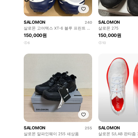
SALOMON
SALOMON
240
살로몬 고어텍스 XT-6 블루 프린트 헤
살로몬 275
더 240 팝니다
150,000원
150,000원
6
10
SALOMON
SALOMON
255
살로몬 알파인웨이 255 새상품
살로몬 S/LAB 판타즘 