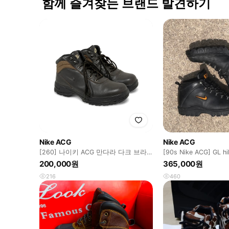
함께 즐겨찾는 브랜드 발견하기
Nike ACG
Nike ACG
[260] 나이키 ACG 만다라 다크 브라
[90s Nike ACG] GL hi
운
US11
200,000원
365,000원
216
460