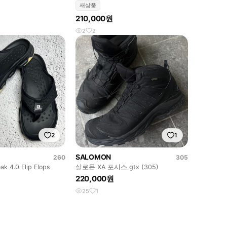
260mm | 새상품
새상품
210,000원
2
2
2
1
SALOMON
260
305
k 4.0 Flip Flops
살로몬 XA 포시스 gtx (305)
220,000원
25
1