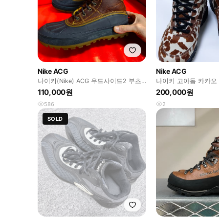
Nike ACG
Nike ACG
나이키(Nike) ACG 우드사이드2 부츠
나이키 고아돔 카카오 
250size
110,000원
200,000원
586
2
SOLD