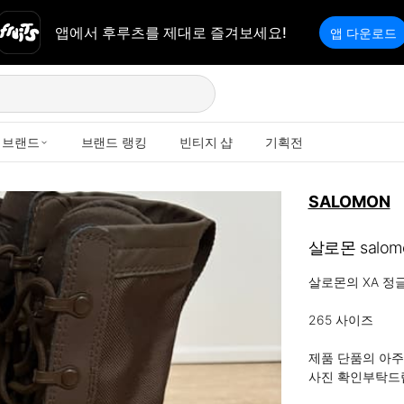
앱에서 후루츠를 제대로 즐겨보세요!
앱 다운로드
브랜드
브랜드 랭킹
빈티지 샵
기획전
SALOMON
살로몬 salom
살로몬의 XA 정글
265 사이즈

제품 단품의 아주
사진 확인부탁드립