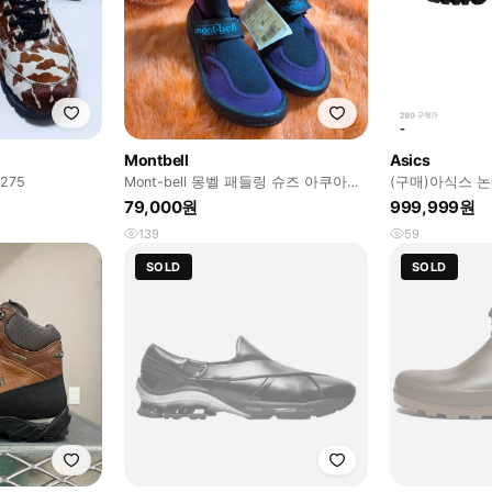
Montbell
Asics
275
Mont-bell 몽벨 패들링 슈즈 아쿠아슈
(구매)아식스 
즈 24cm 새상품
하이 고어텍스 
79,000원
999,999원
139
59
SOLD
SOLD