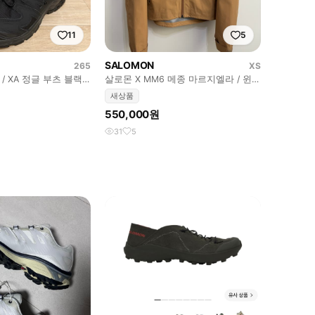
11
5
SALOMON
265
XS
 / XA 정글 부츠 블랙 /
살로몬 X MM6 메종 마르지엘라 / 윈드
브레이커 아이스 커피 / XS
새상품
550,000원
31
5