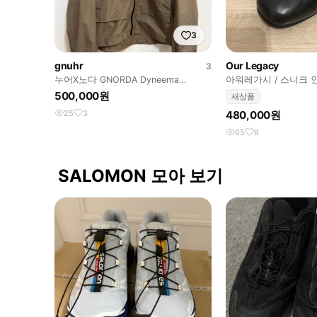
3
gnuhr
Our Legacy
3
누어X노다 GNORDA Dyneema
아워레가시 / 스니크 
Breaker Wind Shirt3
보바인 / EU41
500,000원
새상품
25
3
480,000원
65
8
SALOMON 모아 보기