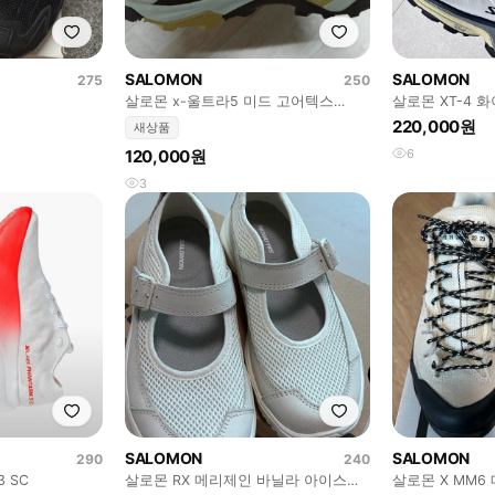
SALOMON
SALOMON
275
250
살로몬 x-울트라5 미드 고어텍스
살로몬 XT-4 
250mm 새제품
합니다
220,000원
새상품
120,000원
6
3
SALOMON
SALOMON
290
240
3 SC
살로몬 RX 메리제인 바닐라 아이스
살로몬 X MM6