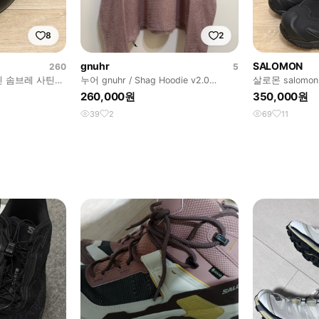
8
2
gnuhr
SALOMON
260
5
인 솜브레 사틴
누어 gnuhr / Shag Hoodie v2.0
살로몬 salomon
Purple Dove
265
260,000원
350,000원
39
2
69
11