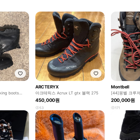
ARCTERYX
Montbell
king boots
아크테릭스 Acrux LT gtx 블랙 275
[44]몽벨 크루저
커 부츠
450,000원
200,000원
53
171