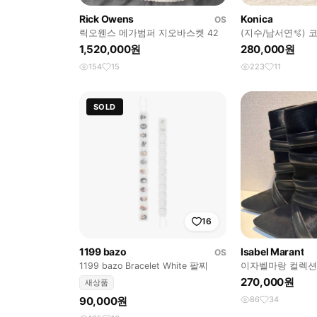
Rick Owens
Konica
OS
릭오웬스 메가범퍼 지오바스켓 42
(지수/남서연🫧)
지 X1 디카/디지
1,520,000원
280,000원
154
15
223
11
SOLD
16
1199 bazo
Isabel Marant
OS
1199 bazo Bracelet White 팔찌
이자벨마랑 컬렉션
36
270,000원
새상품
90,000원
86
34