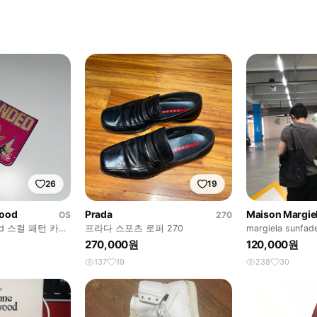
26
19
wood
Prada
Maison Margie
OS
270
wood 스컬 패턴 카드
프라다 스포츠 로퍼 270
margiela sunfad
270,000원
120,000원
137
19
238
30