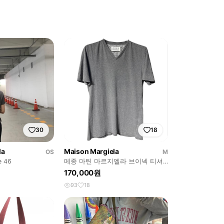
30
18
la
Maison Margiela
OS
M
e 46
메종 마틴 마르지엘라 브이넥 티셔
츠
170,000원
93
18