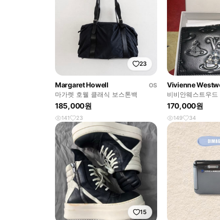
23
Margaret Howell
Vivienne West
OS
마가렛 호웰 클래식 보스톤백
비비안웨스트우드 
185,000원
170,000원
141
23
149
34
15