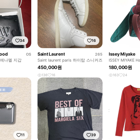
34
16
wood
Saint Laurent
Issey Miyake
OS
265
에나멜 지갑
Saint laurent paris 하이탑 스니커즈
ISSEY MIYAKE H
450,000원
180,000원
136
16
163
24
11
39