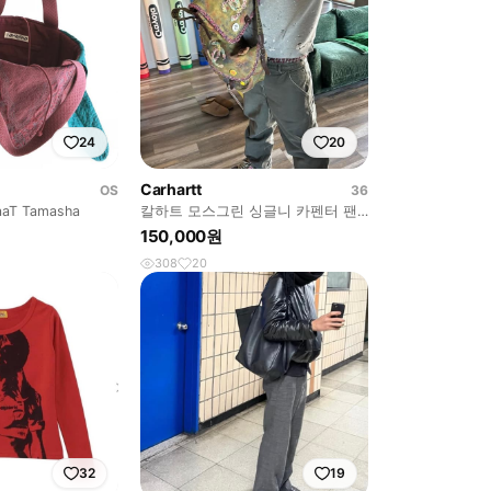
24
20
Carhartt
OS
36
aaT Tamasha
칼하트 모스그린 싱글니 카펜터 팬
츠 B11MOS
150,000원
308
20
32
19