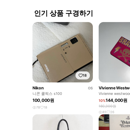
인기 상품 구경하기
18
Nikon
Vivienne West
OS
니콘 쿨픽스 s100
Vivienne west
지갑
100,000원
144,000원
10%
160,000원
78
18
85
26