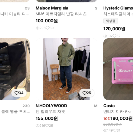
Maison Margiela
Hysteric Glam
OS
S
 코니카 미놀타 디미
MM6 마르지엘라 반팔 티셔츠
히스테릭글래머 smo
털카메라
water 레드 롱
100,000원
새상품
298
39
120,000원
107
32
34
25
N.HOOLYWOOD
Casio
230
M
 블랙 앵클 부츠
엔 할리우드 자켓
빈티지 디카 카시오
핑크(충전기 포함,
155,000원
180,000원
10%
200,000원
216
25
149
31