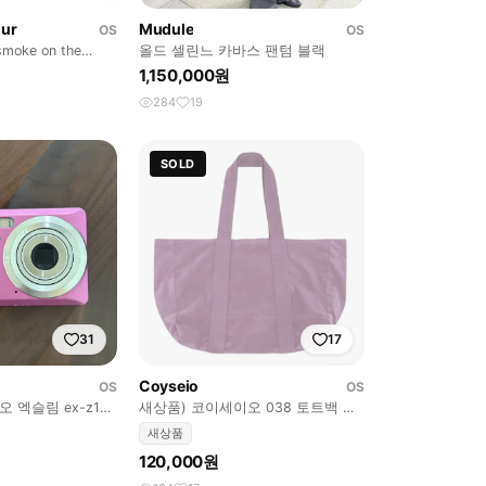
our
Mudule
OS
OS
ke on the
올드 셀린느 카바스 팬텀 블랙
슬리브
1,150,000원
284
19
SOLD
31
17
Coyseio
OS
OS
 엑슬림 ex-z19
새상품) 코이세이오 038 토트백 핑
 작례O)
크
새상품
120,000원