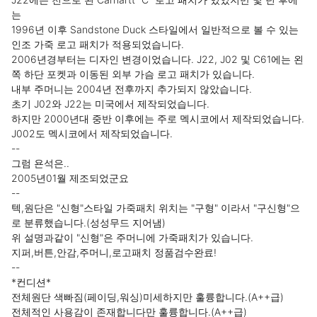
는 

1996년 이후 Sandstone Duck 스타일에서 일반적으로 볼 수 있는 
인조 가죽 로고 패치가 적용되었습니다.

2006년경부터는 디자인 변경이었습니다. J22, J02 및 C61에는 왼
쪽 하단 포켓과 이동된 외부 가슴 로고 패치가 있습니다.

내부 주머니는 2004년 전후까지 추가되지 않았습니다.

초기 J02와 J22는 미국에서 제작되었습니다. 

하지만 2000년대 중반 이후에는 주로 멕시코에서 제작되었습니다. 
J002도 멕시코에서 제작되었습니다.

--

그럼 욘석은.. 

2005년01월 제조되었군요

--

텍,원단은 "신형"스타일 가죽패치 위치는 "구형" 이라서 "구신형"으
로 분류했습니다.(성성무드 지어냄)

위 설명과같이 "신형"은 주머니에 가죽패치가 있습니다.

지퍼,버튼,안감,주머니,로고패치 정품검수완료!

--

*컨디션*

전체원단 색빠짐(페이딩,워싱)미세하지만 훌륭합니다.(A++급)

전체적인 사용감이 존재합니다만 훌륭합니다.(A++급)
