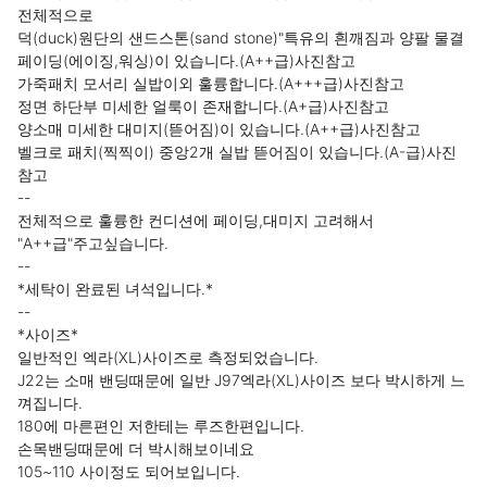
전체적으로

덕(duck)원단의 샌드스톤(sand stone)"특유의 흰깨짐과 양팔 물결
페이딩(에이징,워싱)이 있습니다.(A++급)사진참고

가죽패치 모서리 실밥이외 훌륭합니다.(A+++급)사진참고

정면 하단부 미세한 얼룩이 존재합니다.(A+급)사진참고

양소매 미세한 대미지(뜯어짐)이 있습니다.(A++급)사진참고

벨크로 패치(찍찍이) 중앙2개 실밥 뜯어짐이 있습니다.(A-급)사진
참고

--

전체적으로 훌륭한 컨디션에 페이딩,대미지 고려해서

"A++급"주고싶습니다.

--

*세탁이 완료된 녀석입니다.*

--

*사이즈*

일반적인 엑라(XL)사이즈로 측정되었습니다.

J22는 소매 밴딩때문에 일반 J97엑라(XL)사이즈 보다 박시하게 느
껴집니다.

180에 마른편인 저한테는 루즈한편입니다.

손목밴딩때문에 더 박시해보이네요

105~110 사이정도 되어보입니다.
