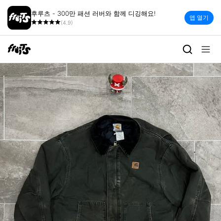
후루츠 - 300만 패션 러버와 함께 디깅해요!
앱 열기
(4.9)