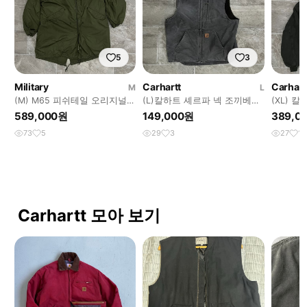
5
3
Military
Carhartt
Carhart
M
L
(M) M65 피쉬테일 오리지널
(L)칼하트 셰르파 넥 조끼베스
(XL) 
개파카 민트급
트 V33 GVL 그래블
켓 J25
589,000원
149,000원
389,0
73
5
29
3
27
1
Carhartt 모아 보기