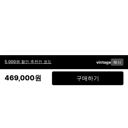
5,000원 할인 추천인 코드
vintage
복사
이용약관
고객센터
판매
개인정보 처리방침
사업자 정보
다운로드
인스타그램
페이스북
469,000원
구매하기
(주)후루츠패밀리컴퍼니 · 대표이사 이재범 / 소재지: 서울특별시 용산구 한강대
로 328, 201호 / 사업자 등록번호: 755-86-01442
사업자 정보확인
통신판매업
신고: 2019-서울용산-0723 호 / 고객센터: 070-4466-3377 / 고객센터 문의는
후루츠 앱 다운로드 후 문의가능합니다 /
support@fruitsfamily.com
Copyright © FruitsFamily Company Inc. All right reserved
후루츠패밀리(주)는 통신판매중개자로서 거래 당사자가 아닙니다. 상품, 상품정