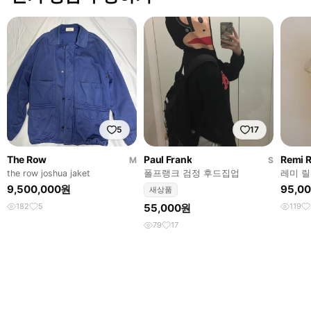
5
17
The Row
Paul Frank
Remi R
M
S
the row joshua jaket
폴프랭크 검정 후드집업
레미 
9,500,000원
95,0
새상품
182
5
55,000원
119
79
17