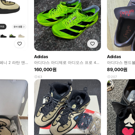
Adidas
Adidas
페니 2 라탄 앤
아디다스 아디제로 아디오스 프로 4
아디다스 핸드볼
루시드 레몬 코어 블랙 275사이즈
컬리지에이트
160,000원
89,000원
63
207