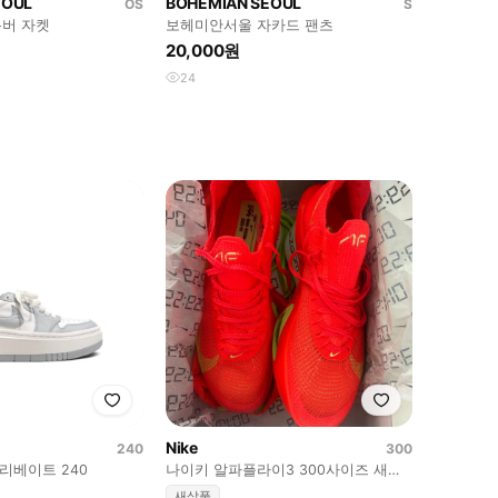
EOUL
BOHEMIAN SEOUL
OS
S
버 자켓
보헤미안서울 자카드 팬츠
20,000원
24
Nike
240
300
리베이트 240
나이키 알파플라이3 300사이즈 새상
품
새상품