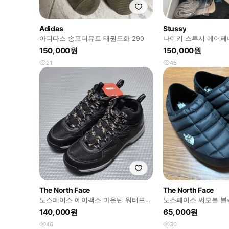
Adidas
Stussy
아디다스 송포더뮤트 태권도화 290
나이키 스투시 에어페니
라임스톤
150,000원
150,000원
21
45
The North Face
The North Face
노스페이스 에이팩스 마운틴 워터프루
노스페이스 써모볼 블
프 등산화(265)
140,000원
65,000원
46
30