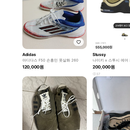
Adidas
Stussy
아디다스 F50 손흥민 풋살화 260
나이키 x 스투시 에어 
라임스톤 245
120,000원
200,000원
37