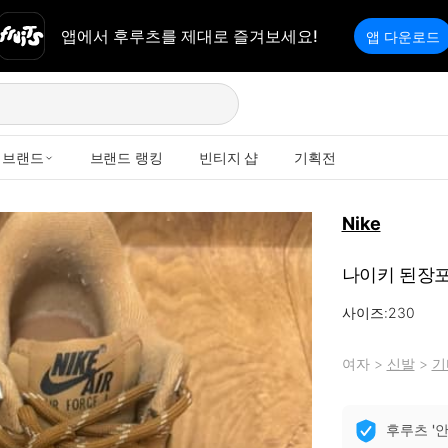
앱에서 후루츠를 제대로 즐겨보세요!
앱 다운로드
브랜드
브랜드 랭킹
빈티지 샵
기획전
Nike
나이키 된장포
사이즈:230
여자
>
신발
>
기
후루츠 '