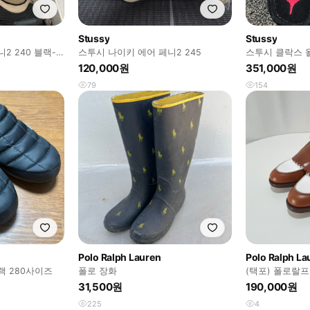
Stussy
Stussy
2 240 블랙-
스투시 나이키 에어 페니2 245
스투시 클락스 왈라
120,000원
351,000원
79
154
Polo Ralph Lauren
Polo Ralph La
랙 280사이즈
폴로 장화
(택포) 폴로랄
화 10D C233
31,500원
190,000원
225
4