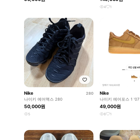
4
1
Nike
Nike
280
나이키 에어맥스 280
나이키 에어포스 1 '07
장포스)
50,000원
49,000원
5
6
1