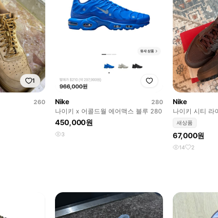
1
Nike
Nike
260
280
나이키 x 어콜드월 에어맥스 블루 280
나이키 시티 라
라운 (새제품,27
450,000원
새상품
3
67,000원
14
2