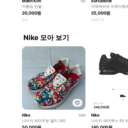
Matin Kim
ourcabinet
OS
마뗑킴 반팔
아워캐비넷 버뮤다팬
20,000원
25,000원
3
22
2
Nike 모아 보기
Nike
Nike
260
나이키 에어우븐 멀티 260
나이키 에어맥스 95 빅
블랙 280
50,000원
140,000원