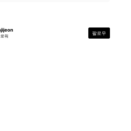
jijeon
팔로우
팔로워