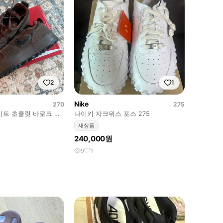
2
1
Nike
270
275
이트 초콜릿 바로크 브
나이키 자크뮈스 포스 275
0)
새상품
240,000원
9
1