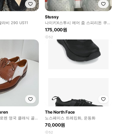
Stussy
비 290 US11
나이키X스투시 에어 줌 스피리돈 쿠키
니 화이트 260
175,000원
52
uren
The North Face
프로렌 영국 클래식 골프
노스페이스 트레킹화, 운동화
70,000원
52