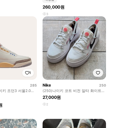
260,000원
3
1
Nike
285
250
키 조던3 서울2.0
(250)나이키 코트 비전 알타 화이트
씨 코랄 스니커즈 운동화
27,000원
원
2