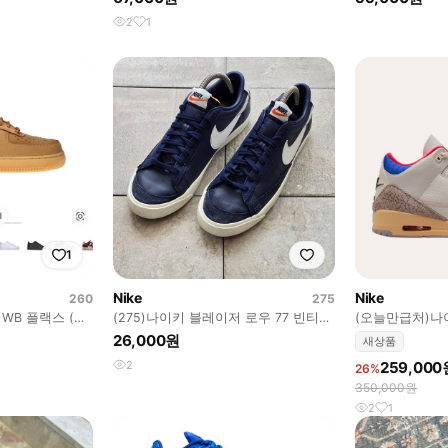
2
1
1
Nike
Nike
260
275
 WB 플랙스 (된
(275)나이키 블레이저 로우 77 빈티지
(오늘만급처)나이
네이비 스니커즈 운동화
285 새상품
26,000원
새상품
2
259,000
26%
350,000원
2
1