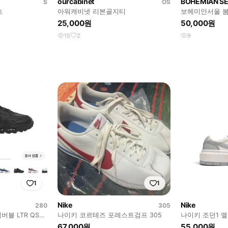
ourcabinet
BOHEMIAN S
S
OS
츠
아워캐비넷 리본골지티
보헤미안서울 봄
25,000원
50,000원
15
2
9
1
1
Nike
Nike
280
305
버블 LTR QS
나이키 코르테즈 포레스트검프 305
나이키 조던1 엘
67,000원
55,000원