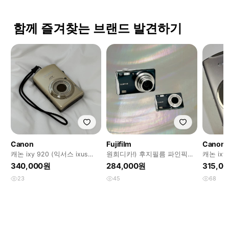
함께 즐겨찾는 브랜드 발견하기
Canon
Fujifilm
Canon
캐논 ixy 920 (익서스 ixus
원희디카!) 후지필름 파인픽스
캐논 ixy
870) 세은 디카
f70 Finepix 빈티지 디카
티지디카
340,000원
284,000원
315,0
23
45
68