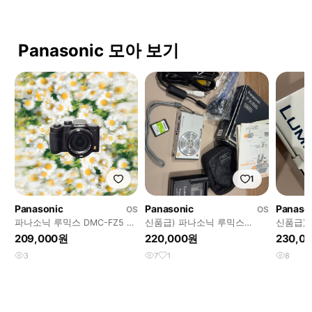
Panasonic 모아 보기
1
Panasonic
Panasonic
Panaso
OS
OS
파나소닉 루믹스 DMC-FZ5 디
신품급) 파나소닉 루믹스
신품급)D
지털카메라
DMC-FX66 빈티지 디카 풀박
티지 디카
209,000원
220,000원
230,0
스
속)
3
7
1
8