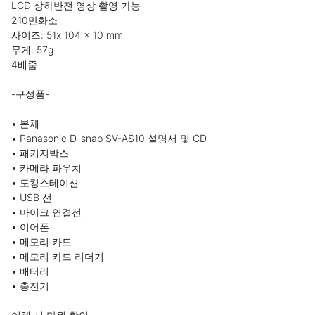
LCD 상하반전 영상 촬영 가능

210만화소

사이즈: 51x 104 x 10 mm

무게: 57g

4배줌

-구성품-

• 본체

• Panasonic D-snap SV-AS10 설명서 및 CD

• 패키지박스

• 카메라 파우치

• 도킹스테이션

• USB 선

• 마이크 연결선

• 이어폰

• 메모리 카드

• 메모리 카드 리더기

• 배터리

• 충전기
