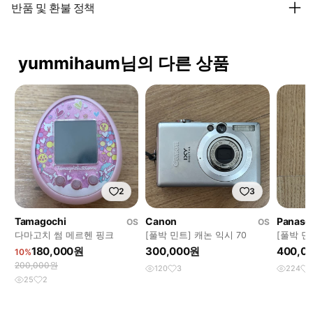
반품 및 환불 정책
yummihaum님의 다른 상품
2
3
Tamagochi
Canon
Panaso
OS
OS
다마고치 썸 메르헨 핑크
[풀박 민트] 캐논 익시 70
[풀박 민
닉 디스냅 
180,000원
300,000원
400,0
10%
200,000원
120
3
224
25
2