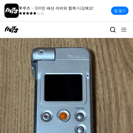
후루츠 - 300만 패션 러버와 함께 디깅해요!
앱 열기
(4.9)