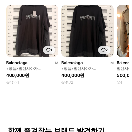
1
2
Balenciaga
Balenciaga
Balenci
M
M
<정품>발렌시아가
<정품>발렌시아가
발렌시아
(Balenciaga) 슬라임 로고 더블
(Balenciaga) 슬라임 로고 더블
니트 스웨
400,000원
400,000원
500,0
레이어드 후드
레이어드 후드
12
1
4
2
1
함께 즐겨찾는 브랜드 발견하기