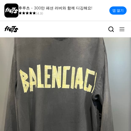
후루츠 - 300만 패션 러버와 함께 디깅해요!
앱 열기
(4.9)