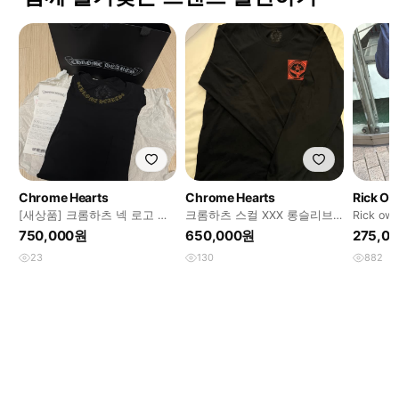
Chrome Hearts
Chrome Hearts
Rick O
[새상품] 크롬하츠 넥 로고 포
크롬하츠 스컬 XXX 롱슬리브
Rick owen
켓 크루 롱슬리브(XL)
xl
750,000원
650,000원
275,0
23
130
882