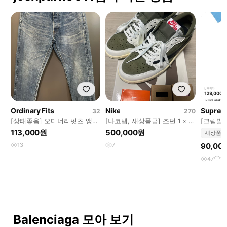
Ordinary Fits
Nike
Suprem
32
270
[상태좋음] 오디너리핏츠 앵클
[나코탭, 새상품급] 조던 1 x 트
[크림발,
데님 3YEAR 32사이즈
래비스 스캇 레트로 로우 OG
즈 티셔츠
113,000원
500,000원
새상품
SP
13
7
90,00
47
1
Balenciaga 모아 보기