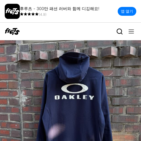
후루츠 - 300만 패션 러버와 함께 디깅해요!
앱 열기
(4.9)