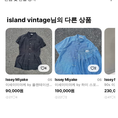
island vintage님의 다른 상품
4
2
Issey Miyake
Issey Miyake
Issey M
OS
OS
이세이미야케 by 플랜테이션
이세이미야케 by 하이 스포르
90s 
스트라이프 텍스쳐 반팔셔츠
팅 기어 오리엔탈 데님 셋업
트 아카
90,000원
190,000원
230,0
21
4
22
2
41
8