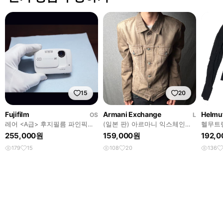
15
20
Fujifilm
Armani Exchange
Helmu
OS
L
레어 <A급> 후지필름 파인픽스
(일본 판) 아르마니 익스체인지
헬무트랭
Z30 화이트 빈티지 디카
자켓
더 자켓
255,000원
159,000원
192,
179
15
108
20
136