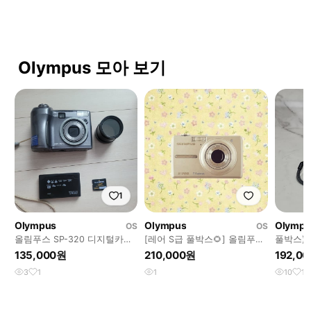
Olympus 모아 보기
1
Olympus
Olympus
Olympu
OS
OS
올림푸스 SP-320 디지털카메
[레어 S급 풀박스🌻] 올림푸스
풀박스)
라
X-785 / fe-220
Mju-5
135,000원
210,000원
192,0
3
1
1
10
1