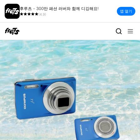
후루츠 - 300만 패션 러버와 함께 디깅해요!
앱 열기
(4.9)