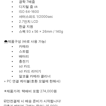
	•	광학 7배줌

	•	디지털 줌 ok

	•	ISO 64-1600

	•	셔터스피드 1/2000sec

	•	2.7인치 LCD

	•	한글 지원

	•	스펙 93 x 56 x 26mm / 140g

🌨️제품구성 (바로 사용 가능)

	•	카메라

	•	스트랩

	•	배터리

	•	충전기

	•	sd 카드

	•	sd 카드 리더기

	•	알코올 카메라 클리너

+ PC 연결 케이블(호환 모델에 한해서)

✴️제품가격: 택배비 포함 274,000원

☑️안전결제 시 배송 준비가 시작됩니다!

☑️추가 배터리 구매는 문의(+15,000)
