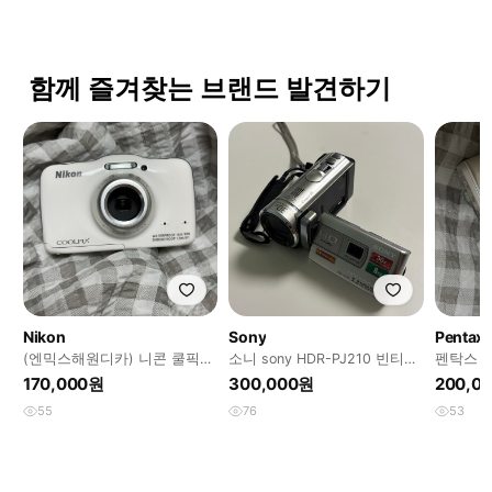
함께 즐겨찾는 브랜드 발견하기
Nikon
Sony
Pentax
(엔믹스해원디카) 니콘 쿨픽스
소니 sony HDR-PJ210 빈티지
펜탁스 옵
s32 빈티지디카
캠코더 (프로젝터 내장)
카
170,000원
300,000원
200,0
55
76
53