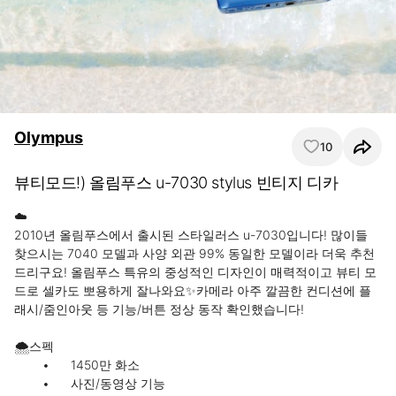
Olympus
10
뷰티모드!) 올림푸스 u-7030 stylus 빈티지 디카
☁️

2010년 올림푸스에서 출시된 스타일러스 u-7030입니다! 많이들 
찾으시는 7040 모델과 사양 외관 99% 동일한 모델이라 더욱 추천
드리구요! 올림푸스 특유의 중성적인 디자인이 매력적이고 뷰티 모
드로 셀카도 뽀용하게 잘나와요✨카메라 아주 깔끔한 컨디션에 플
래시/줌인아웃 등 기능/버튼 정상 동작 확인했습니다!

🌨️스펙 

	•	1450만 화소

	•	사진/동영상 기능
