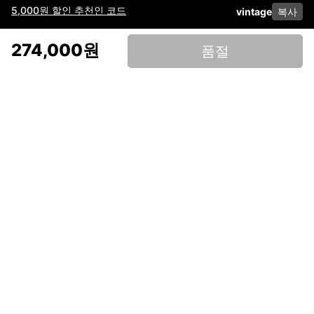
5,000원 할인 추천인 코드
vintage
복사
이용약관
고객센터
판매
개인정보 처리방침
사업자 정보
다운로드
인스타그램
페이스북
274,000원
품절
(주)후루츠패밀리컴퍼니 · 대표이사 이재범 / 소재지: 서울특별시 용산구 한강대
로 328, 201호 / 사업자 등록번호: 755-86-01442
사업자 정보확인
통신판매업
신고: 2019-서울용산-0723 호 / 고객센터: 070-4466-3377 / 고객센터 문의는
후루츠 앱 다운로드 후 문의가능합니다 /
support@fruitsfamily.com
Copyright © FruitsFamily Company Inc. All right reserved
후루츠패밀리(주)는 통신판매중개자로서 거래 당사자가 아닙니다. 상품, 상품정
보, 거래에 관한 의무와 책임은 각 판매자에게 있으며, 후루츠패밀리(주)는 원칙
적으로 판매 회원과 구매 회원 간의 거래에 대하여 책임을 지지 않습니다. 다만,
후루츠패밀리에서 직접 판매하는 상품에 대한 책임은 후루츠패밀리(주)에 있습
니다.