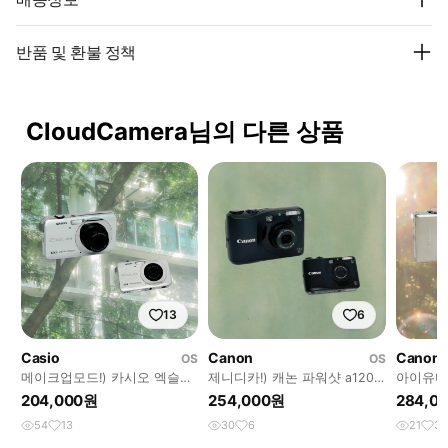
반품 및 환불 정책
CloudCamera님의 다른 상품
13
6
Casio
Canon
Canon
OS
OS
메이크업모드!) 카시오 엑슬림
제니디카!) 캐논 파워샷 a1200
아이유디카
z90 Exilim 빈티지 디카
powershot 빈티지 디카
ixus 
204,000원
254,000원
284,0
54
13
30
6
21
3