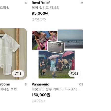
Remi Relief
S
M
후드집업
레미 릴리프 티셔츠
95,000원
158
15
13
22
rcons
Panasonic
S
OS
 비대칭 셔츠
아웃도어,방수 카메라. 파나소닉 루
믹스 DMC-FT1
150,000원
82
22