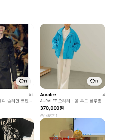
11
11
Auralee
XL
4
 에디 슬리먼 트렌치
AURALEE 오라리 - 울 후드 블루종
370,000원
146
11