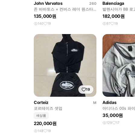
John Varvatos
Balenciaga
260
존 바바토스 × 컨버스 레더 원스타
발렌시아가 BB 로
스니커즈
135,000원
182,000원
140
19
97
19
19
Corteiz
Adidas
M
코르테이즈 셋업
아디다스 00s 파
35,000원
새상품
220,000원
129
17
148
19