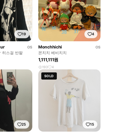
19
4
our
Monchhichi
OS
OS
our 히스걸 반팔
몬치치 베비치치
1,111,111원
193
4
SOLD
25
15