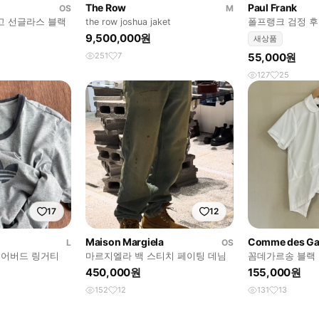
The Row
Paul Frank
OS
M
고 선글라스 블랙
the row joshua jaket
폴프랭크 검정 
9,500,000원
새상품
251
7
55,000원
127
25
17
12
Maison Margiela
Comme des Ga
L
OS
이어버드 링거티
마르지엘라 백 스티치 페이팅 데님
꼼데가르송 블랙
450,000원
155,000원
152
12
131
13