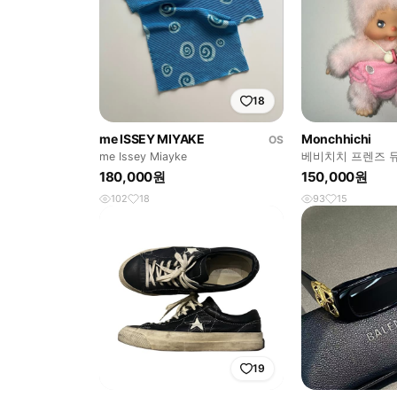
18
me ISSEY MIYAKE
Monchhichi
OS
me Issey Miayke
베비치치 프렌즈 
180,000원
150,000원
102
18
93
15
19