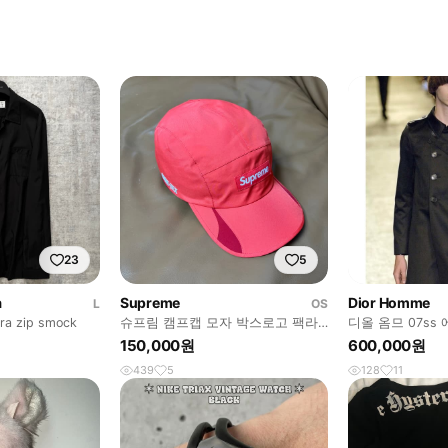
23
5
a
Supreme
Dior Homme
L
OS
 zip smock
슈프림 캠프캡 모자 박스로고 팩라
디올 옴므 07ss
이트 고어텍스 오렌지
코트
150,000원
600,000원
439
5
128
11