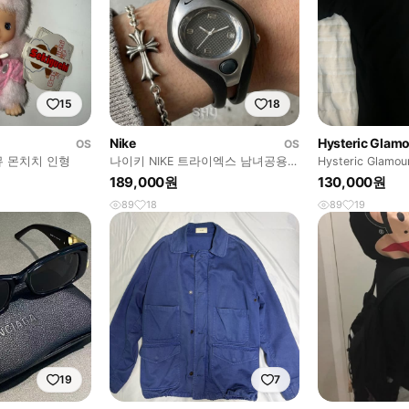
15
18
Nike
Hysteric Glam
OS
OS
뮤 몬치치 인형
나이키 NIKE 트라이엑스 남녀공용
Hysteric Glam
빈티지 손목시계 블랙
189,000원
130,000원
89
18
89
19
19
7