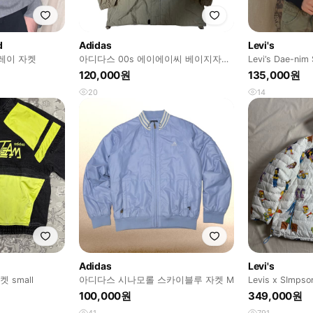
d
Adidas
Levi's
레이 자켓
아디다스 00s 에이에이씨 베이지자켓
Levi‘s Dae-nim
95
120,000원
135,000원
20
14
Adidas
Levi's
 small
아디다스 시나모롤 스카이블루 자켓 M
Levis x SIm
시블 다운 푸퍼 
100,000원
349,000원
41
791