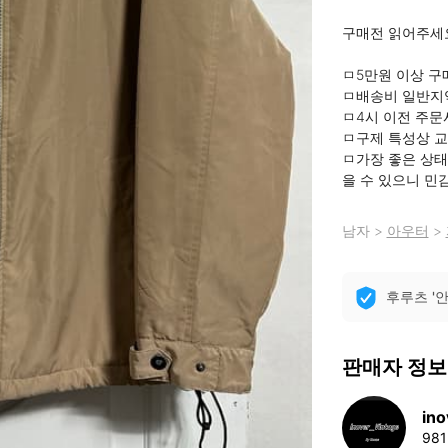
구매전 읽어주세요
ㅁ5만원 이상 구매
ㅁ배송비 일반지역
ㅁ4시 이전 주문
ㅁ구제 특성상 교
ㅁ가장 좋은 상태
을 수 있으니 민
남자
>
아우터
>
후루츠 '
판매자 정보
ino
98