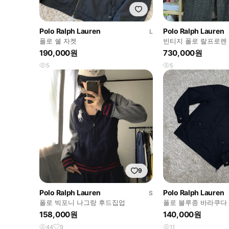
Polo Ralph Lauren
Polo Ralph Lauren
L
폴로 쉘 자켓
빈티지 폴로 랄프로렌 
글런 헤링본 트위드 
190,000원
730,000원
5
5
9
Polo Ralph Lauren
Polo Ralph Lauren
S
폴로 빅포니 나그랑 후드집업
폴로 블루종 바라쿠다
158,000원
140,000원
44
9
11