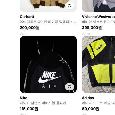
Carhartt
Vivienne Westwoo
90s 칼하트 OG 썬 페이딩 덕액티브 자
비비안 웨스트우드 그
켓 M
200,000원
398,000원
76
1.1k
Nike
Adidas
나이키 킴존스 리버시블 롱파카
아디다스 모토 데님 자켓
115,000원
80,000원
12
6