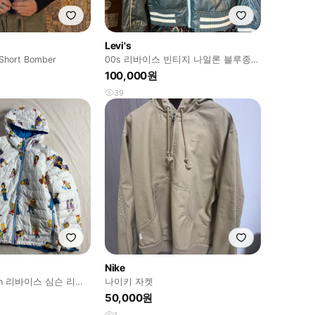
Levi's
 Short Bomber
00s 리바이스 빈티지 나일론 블루종자
켓
100,000원
39
Nike
pson 리바이스 심슨 리버
나이키 자켓
자켓 XL
50,000원
1