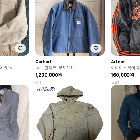
Carhartt
Adidas
자켓 M
[XL] 칼하트 J65 BLU
아디다스롯데자
1,200,000원
160,000원
34
24