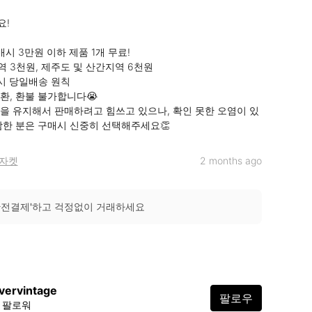
!

시 3만원 이하 제품 1개 무료!

 3천원, 제주도 및 산간지역 6천원

시 당일배송 원칙

환, 환불 불가합니다😭

을 유지해서 판매하려고 힘쓰고 있으나, 확인 못한 오염이 있
감한 분은 구매시 신중히 선택해주세요👏
자켓
2 months ago
안전결제'하고 걱정없이 거래하세요
vervintage
팔로우
1 팔로워