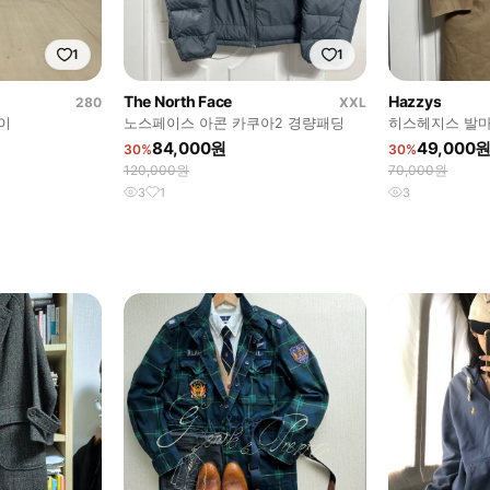
1
1
The North Face
Hazzys
280
XXL
레이
노스페이스 아콘 카쿠아2 경량패딩
히스헤지스 발마
84,000원
49,000
30%
30%
120,000원
70,000원
3
1
3