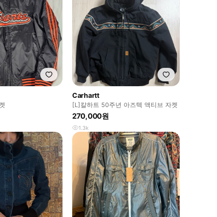
Carhartt
켓
[L]칼하트 50주년 아즈텍 액티브 자켓
270,000원
1.3k