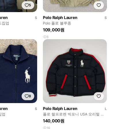
5
uren
Polo Ralph Lauren
S
S
드집업
Polo 폴로 블루종
109,000원
6
8
uren
Polo Ralph Lauren
S
L
집업
폴로 랄프로렌 빅포니 USA 오리털 패
딩
140,000원
16