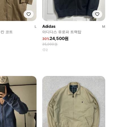
Adidas
L
M
칸 코트
아디다스 유로파 트랙탑
원
24,500원
30%
35,000원
2