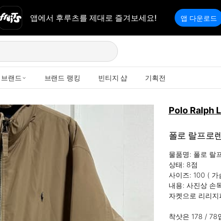
앱에서 후루츠를 제대로 즐겨보세요!
앱 다운로드
브랜드
브랜드 랭킹
빈티지 샵
기획전
Polo Ralph 
폴로 랄프로렌
물품명: 폴로 랄
상태: 8점

사이즈: 100 ( 가슴
내용: 사진상 손
자켓으로 리리지퍼
착샷은 178 / 78