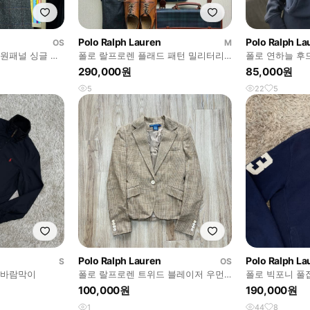
Polo Ralph Lauren
Polo Ralph La
OS
M
원패널 싱글 래
폴로 랄프로렌 플래드 패턴 밀리터리
폴로 연하늘 후
발마칸 오버코트
필드자켓
290,000원
85,000원
5
22
5
Polo Ralph Lauren
Polo Ralph La
S
OS
 바람막이
폴로 랄프로렌 트위드 블레이저 우먼
폴로 빅포니 풀
스
100,000원
190,000원
1
44
8