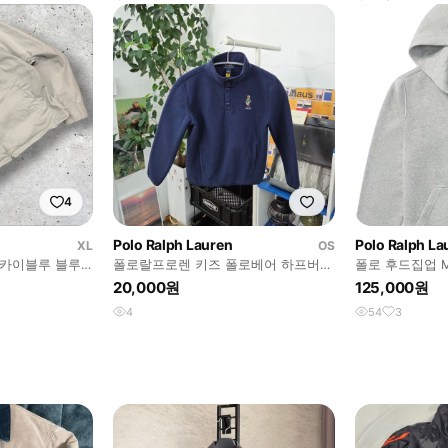
4
Polo Ralph Lauren
Polo Ralph La
XL
OS
 스카이블루 블루
폴로랄프로렌 키즈 폴로베어 하프버튼
폴로 후드집업 
플리스 풀오버 6
20,000원
125,000원
4
54
3