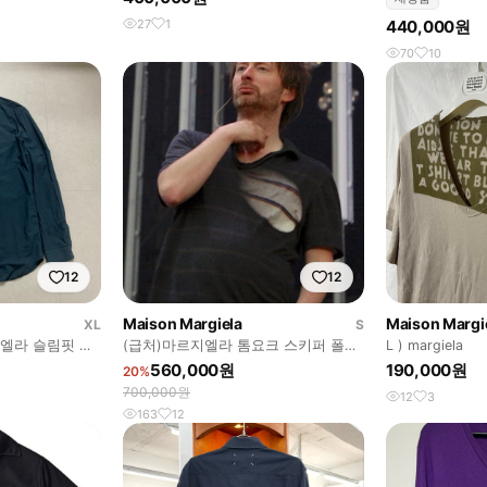
27
1
440,000원
70
10
12
12
Maison Margiela
Maison Margi
XL
S
지엘라 슬림핏 셔
(급처)마르지엘라 톰요크 스키퍼 폴로
L ) margiela
46size
560,000원
190,000원
20%
700,000원
12
3
163
12