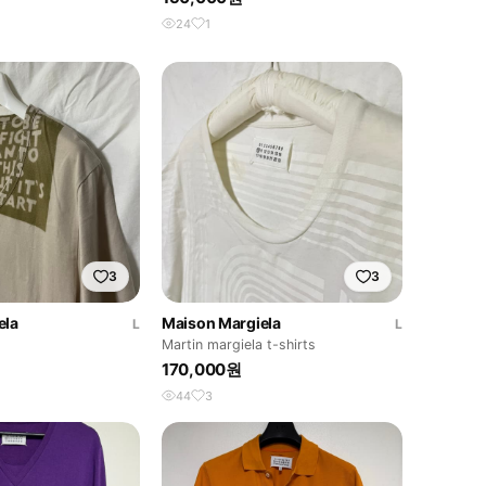
24
1
3
3
ela
Maison Margiela
L
L
Martin margiela t-shirts
170,000원
44
3