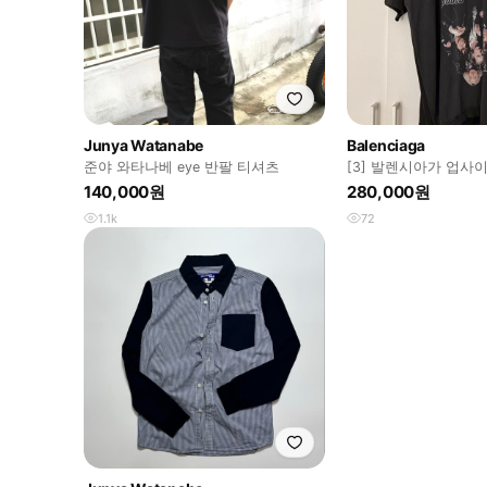
Junya Watanabe
Balenciaga
준야 와타나베 eye 반팔 티셔츠
[3] 발렌시아가 업사
셔츠
140,000원
280,000원
1.1k
72