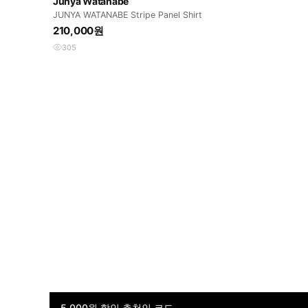
Junya Watanabe
JUNYA WATANABE Stripe Panel Shirt
210,000원
305
5,000원 할인 추천인 코드