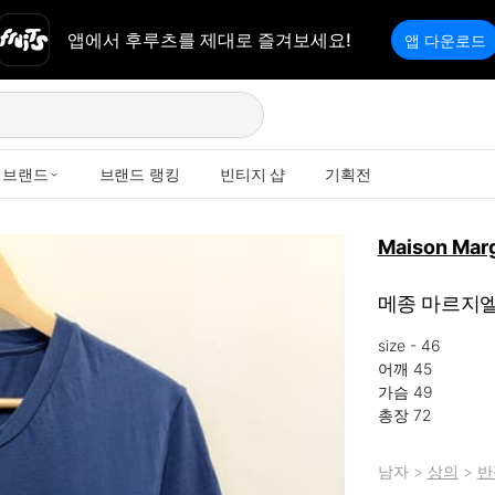
앱에서 후루츠를 제대로 즐겨보세요!
앱 다운로드
브랜드
브랜드 랭킹
빈티지 샵
기획전
Maison Marg
메종 마르지엘
size - 46

어깨 45

가슴 49

총장 72
남자
>
상의
>
반