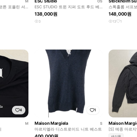
ESC Studio
Stockholm Su
M
OS
코튼 포플린 셔
ESC STUDIO 트윈 지퍼 도트 후드 베
스톡홀롬 서프보
스트
크 집업 셔츠
138,000원
148,000원
3
13
1
4
1
Maison Margiela
Maison Margi
M
S
티
마르지엘라 디스트로이드 니트 베스트
[S] 메종 마르
미어 니트 후드
400,000원
새상품