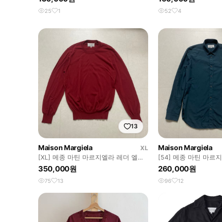
25
1
52
4
13
Maison Margiela
Maison Margiela
XL
[XL] 메종 마틴 마르지엘라 레더 엘보
[54] 메종 마틴 마르
패치 니트 레드
츠 블루
350,000원
260,000원
75
13
96
12