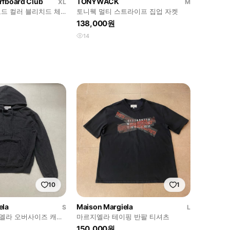
rfboard Club
TONYWACK
XL
M
드 컬러 블리치드 체
토니웩 멀티 스트라이프 집업 자켓
138,000원
14
10
1
ela
Maison Margiela
S
L
지엘라 오버사이즈 캐시
마르지엘라 테이핑 반팔 티셔츠
 그레이
150,000원