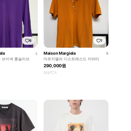
6
1
ela
Maison Margiela
L
S
 브이넥 롱슬리브
마르지엘라 디스트레스드 카라티
290,000원
27
1