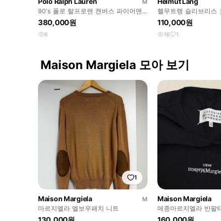
Polo Ralph Lauren
Helmut Lang
M
90's 폴로 랄프로렌 캔버스 파이어맨
헬무트랭 슬리브리스 
자켓
츠
380,000원
110,000원
6
16
1
Maison Margiela 모아 보기
1
Maison Margiela
Maison Margiela
M
마르지엘라 엘보우패치 니트
메종마르지엘라 반팔
130,000원
160,000원