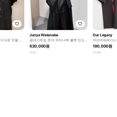
Junya Watanabe
Our Legacy
이드다운 반팔 티
꼼데가르송 준야 와타나베 블랙 민소
(52)아워레가시
매 탑 XS
이스트 오브 핸
620,000원
190,000원
67
188