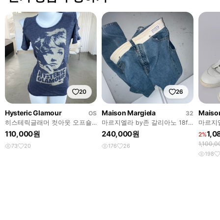
20
26
Hysteric Glamour
Maison Margiela
Maiso
OS
32
히스테릭글래머 컷아웃 오프숄
마르지엘라 by존 갈리아노 18fw
마르지엘
더 탑
해체 데님
인)
110,000원
240,000원
1,0
2%
1,100,
73
20
176
26
198