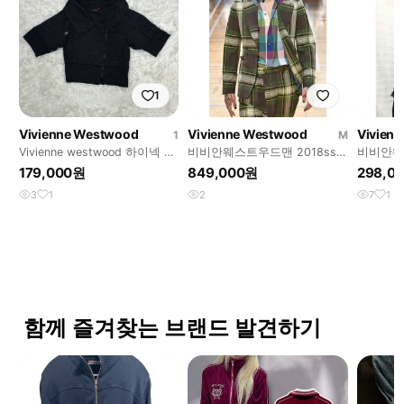
1
Vivienne Westwood
Vivienne Westwood
Vivien
1
M
Vivienne westwood 하이넥 반
비비안웨스트우드맨 2018ss
비비안웨
팔 집업
타탄체크 테일러드 수트 셋업
트라이프
179,000원
849,000원
298,0
3
1
2
7
1
함께 즐겨찾는 브랜드 발견하기