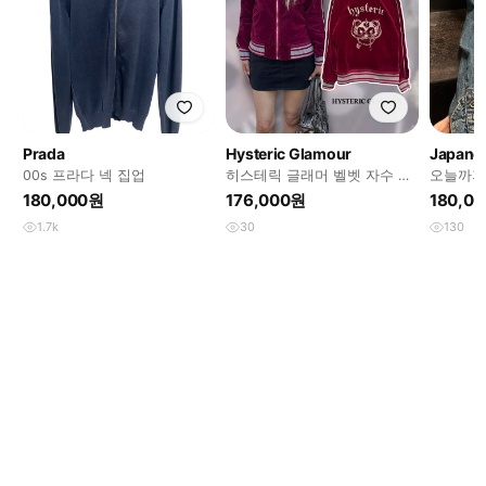
Prada
Hysteric Glamour
Japanes
00s 프라다 넥 집업
히스테릭 글래머 벨벳 자수 집
오늘까지만
업
장 페어
180,000원
176,000원
180,0
1.7k
30
130