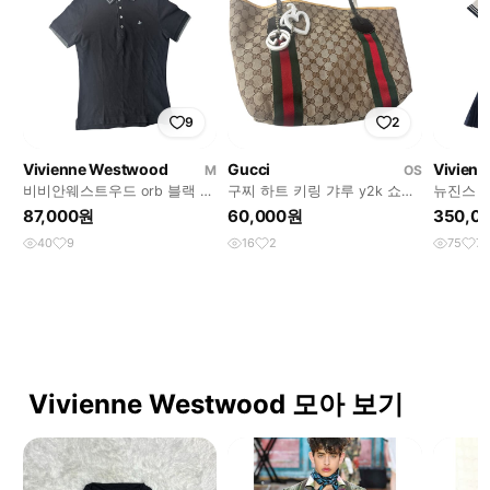
9
2
Vivienne Westwood
Gucci
Vivien
M
OS
비비안웨스트우드 orb 블랙 폴
구찌 하트 키링 갸루 y2k 쇼퍼
뉴진스 
로 셔츠
백
트우드 o
87,000원
60,000원
350,0
40
9
16
2
75
7
Vivienne Westwood 모아 보기