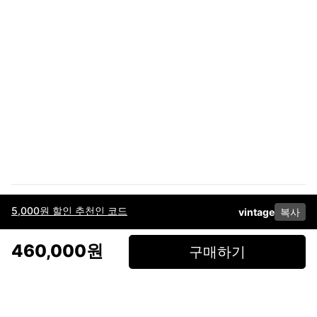
5,000원 할인 추천인 코드
vintage
복사
이용약관
고객센터
판매
개인정보 처리방침
사업자 정보
다운로드
인스타그램
페이스북
460,000원
구매하기
(주)후루츠패밀리컴퍼니 · 대표이사 이재범 / 소재지: 서울특별시 용산구 한강대
로 328, 201호 / 사업자 등록번호: 755-86-01442
사업자 정보확인
통신판매업
신고: 2019-서울용산-0723 호 / 고객센터: 070-4466-3377 / 고객센터 문의는