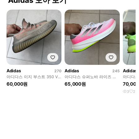
Adidas 모아 보기
Adidas
Adidas
Adidas
270
245
아디다스 이지 부스트 350 V2
아디다스 슈퍼노바 라이즈 런
아디다스 
샌드 토프 운동화 270
닝운동화 245
크 울트라
60,000원
65,000원
70,00
3
2