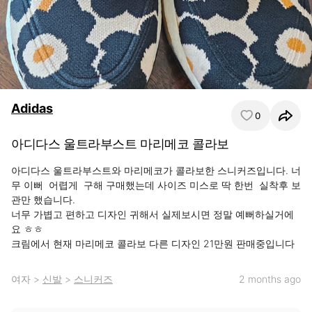
Adidas
0
아디다스 울트라부스트 마리메코 콜라보
아디다스 울트라부스트와 마리메코가 콜라보한 스니커즈입니다. 너
무 이뻐  어렵게  구해 구매했는데 사이즈 미스로 딱 한번  실착후 보
관만 했습니다. 

너무 가볍고 편하고 디자인 귀해서 실제보시면 정말 예뻐하실거에
요 ㅎㅎ

크림에서 현재 마리메코 콜라보 다른 디자인 21만원 판매중입니다
여자
>
신발
>
스니커즈
2 months ago