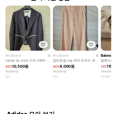
No Brand
No Brand
Balenci
S
S
carnet du style 지퍼 2WAY 자
업타운걸 utg 제작 트위드 세
발렌시아
켓
일러 팬츠
10,500원
9,000원
115
30%
40%
12%
15,000원
15,000원
130,00
1
3
358