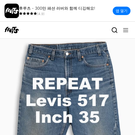
후루츠 - 300만 패션 러버와 함께 디깅해요!
앱 열기
(4.9)