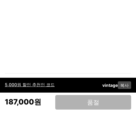
5,000원 할인 추천인 코드
vintage
복사
이용약관
고객센터
판매
개인정보 처리방침
사업자 정보
다운로드
인스타그램
페이스북
187,000원
품절
(주)후루츠패밀리컴퍼니 · 대표이사 이재범 / 소재지: 서울특별시 용산구 한강대
로 328, 201호 / 사업자 등록번호: 755-86-01442
사업자 정보확인
통신판매업
신고: 2019-서울용산-0723 호 / 고객센터: 070-4466-3377 / 고객센터 문의는
후루츠 앱 다운로드 후 문의가능합니다 /
support@fruitsfamily.com