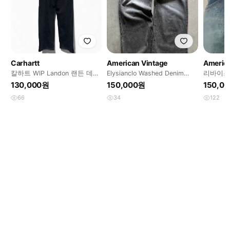
Carhartt
American Vintage
America
칼하트 WIP Landon 랜든 데님
Elysianclo Washed Denim
리바이스
팬츠
grey
크레스트 re
130,000원
150,000원
150,0
66
34
122