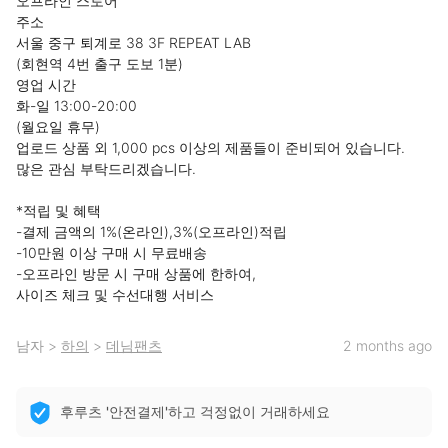
오프라인 스토어

주소

서울 중구 퇴계로 38 3F REPEAT LAB

(회현역 4번 출구 도보 1분)

영업 시간

화-일 13:00-20:00

(월요일 휴무)

업로드 상품 외 1,000 pcs 이상의 제품들이 준비되어 있습니다.

많은 관심 부탁드리겠습니다.

*적립 및 혜택

-결제 금액의 1%(온라인),3%(오프라인)적립

-10만원 이상 구매 시 무료배송

-오프라인 방문 시 구매 상품에 한하여,

사이즈 체크 및 수선대행 서비스
남자
>
하의
>
데님팬츠
2 months ago
후루츠 '안전결제'하고 걱정없이 거래하세요