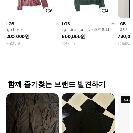
6
4
LGB
LGB
LGB
S
M
lgb boxer
Lgb dead or alive 후드집업
LGB 보
200,000원
500,000원
790,0
93
6
84
4
105
1
함께 즐겨찾는 브랜드 발견하기
SOLD