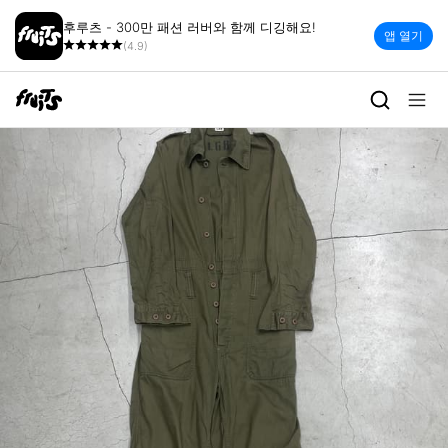
후루츠 - 300만 패션 러버와 함께 디깅해요!
앱 열기
(4.9)