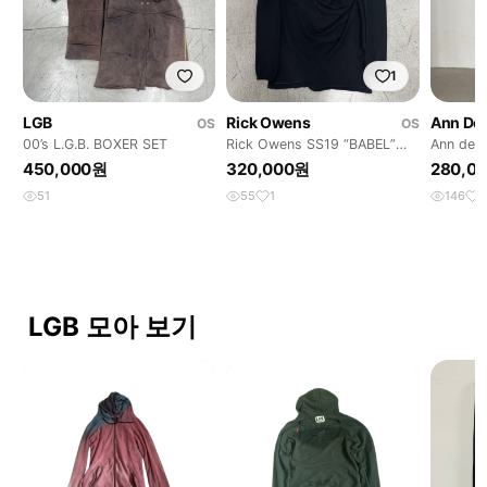
1
LGB
Rick Owens
Ann De
OS
OS
00’s L.G.B. BOXER SET
Rick Owens SS19 “BABEL”
Ann dem
Drape Knit
(34)
450,000원
320,000원
280,0
51
55
1
146
8
LGB 모아 보기