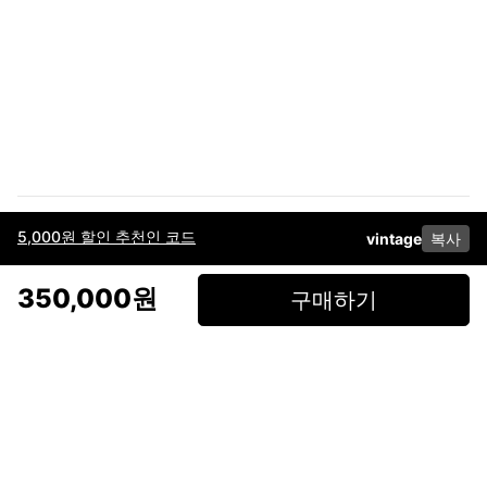
5,000원 할인 추천인 코드
vintage
복사
이용약관
고객센터
판매
개인정보 처리방침
사업자 정보
다운로드
인스타그램
페이스북
350,000원
구매하기
(주)후루츠패밀리컴퍼니 · 대표이사 이재범 / 소재지: 서울특별시 용산구 한강대
로 328, 201호 / 사업자 등록번호: 755-86-01442
사업자 정보확인
통신판매업
신고: 2019-서울용산-0723 호 / 고객센터: 070-4466-3377 / 고객센터 문의는
후루츠 앱 다운로드 후 문의가능합니다 /
support@fruitsfamily.com
Copyright © FruitsFamily Company Inc. All right reserved
후루츠패밀리(주)는 통신판매중개자로서 거래 당사자가 아닙니다. 상품, 상품정