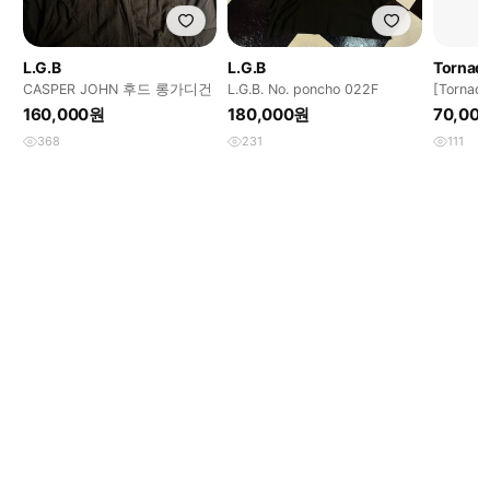
L.G.B
L.G.B
Tornad
CASPER JOHN 후드 롱가디건
L.G.B. No. poncho 022F
[Torna
이프 오
160,000원
180,000원
70,00
368
231
111