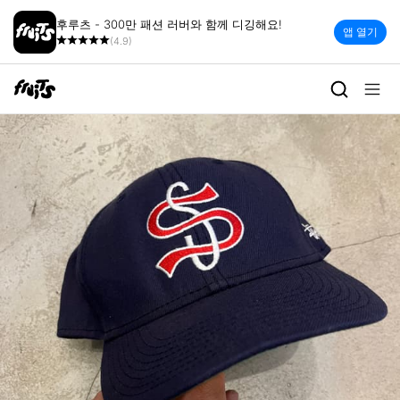
후루츠 - 300만 패션 러버와 함께 디깅해요!
앱 열기
(4.9)