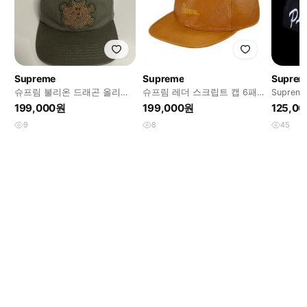
Supreme
Supreme
Suprem
슈프림 불리온 드래곤 올리브
슈프림 레더 스크립트 캡 6패
Supreme
컬러 판매합니다.
널 FW14
cap
199,000원
199,000원
125,0
9
8
45