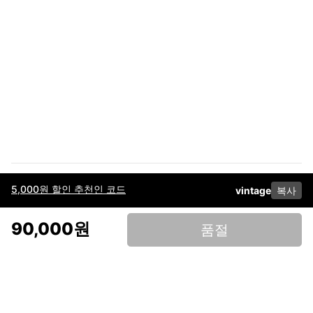
5,000원 할인 추천인 코드
vintage
복사
이용약관
고객센터
판매
개인정보 처리방침
사업자 정보
다운로드
인스타그램
페이스북
90,000원
품절
(주)후루츠패밀리컴퍼니 · 대표이사 이재범 / 소재지: 서울특별시 용산구 한강대
로 328, 201호 / 사업자 등록번호: 755-86-01442
사업자 정보확인
통신판매업
신고: 2019-서울용산-0723 호 / 고객센터: 070-4466-3377 / 고객센터 문의는
후루츠 앱 다운로드 후 문의가능합니다 /
support@fruitsfamily.com