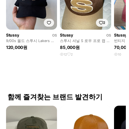
2
Stussy
Stussy
Stussy
OS
OS
9/00s 올드 스투시 Lakers 로
스투시 셔닐 S 로우 프로 캡 브
빈티지 
고 캡
라운
120,000원
85,000원
70,00
12
2
10
함께 즐겨찾는 브랜드 발견하기