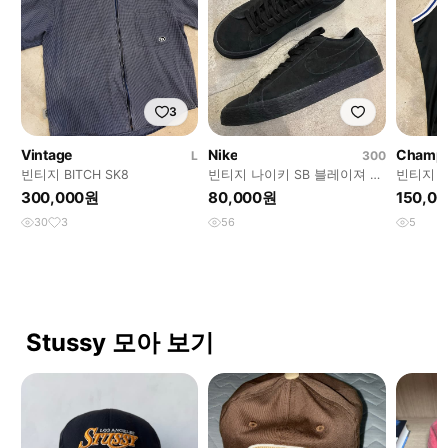
3
Vintage
Nike
Champ
L
300
빈티지 BITCH SK8
빈티지 나이키 SB 블레이져 로
빈티지 
우
크
300,000원
80,000원
150,0
30
3
56
5
Stussy 모아 보기