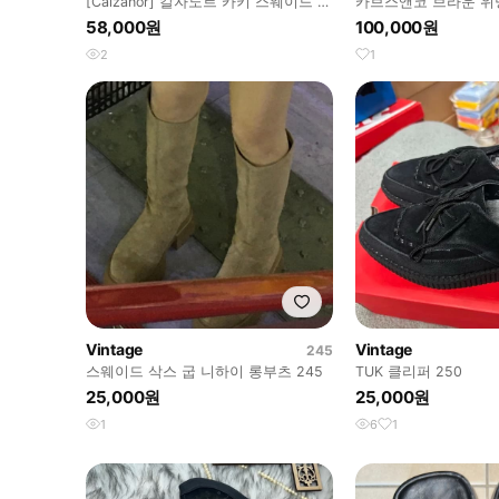
[Calzanor] 칼자노르 카키 스웨이드 에
카브스앤코 브라운 위빙
스파드류 웨지 샌들
퍼
58,000원
100,000원
2
1
Vintage
Vintage
245
스웨이드 삭스 굽 니하이 롱부츠 245
TUK 클리퍼 250
25,000원
25,000원
1
6
1