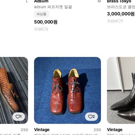
Adsum
Brass Tokyo
L
M
adsum 퍼프자켓 일괄
브라스도쿄 클린
3,000,000원
새상품
500,000원
254
7
39
2
1
2
Vintage
Vintage
250
250