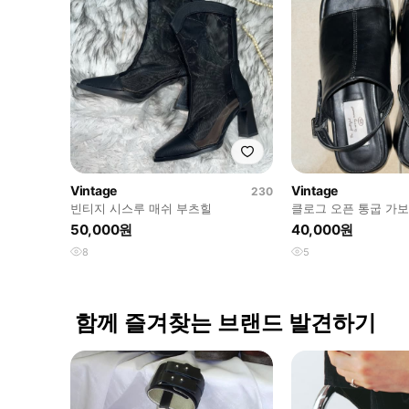
Vintage
Vintage
230
빈티지 시스루 매쉬 부츠힐
클로그 오픈 통굽 가보
폼
50,000원
40,000원
8
5
함께 즐겨찾는 브랜드 발견하기