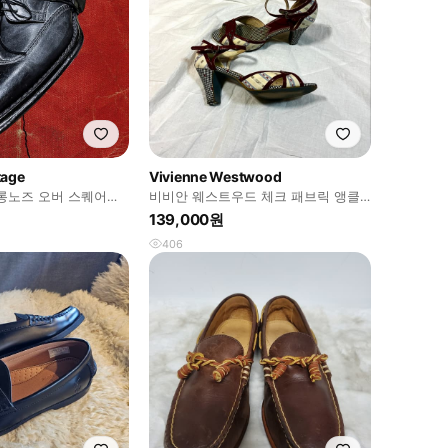
tage
Vivienne Westwood
0s 롱노즈 오버 스퀘어드
비비안 웨스트우드 체크 패브릭 앵클
280
스트랩 펌프스
139,000원
406