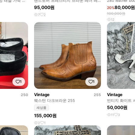
 태슬 가죽 로
랜드로버 프레스티지 브라운 레더 레
280 leather bo
이스업 앵클부츠
95,000원
80,000원
20%
100,000원
7
2
12
1
1
Vintage
Vintage
250
255
웨스턴 다크브라운 255
빈티지 화이트 
50,000원
새상품
155,000원
11
3
2
1