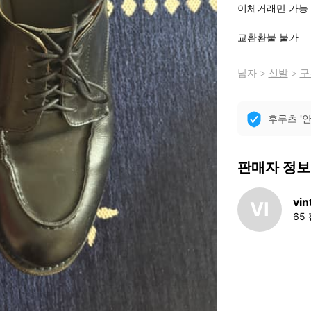
이체거래만 가능

교환환불 불가
남자
>
신발
>
구
후루츠 '
판매자 정보
vi
VI
65