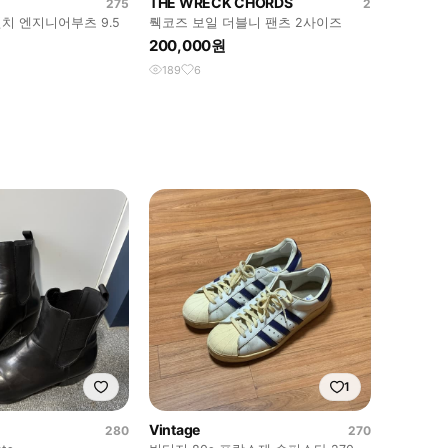
THE WRECK CHORDS
275
2
치 엔지니어부츠 9.5
뤡코즈 보일 더블니 팬츠 2사이즈
200,000원
189
6
1
Vintage
280
270