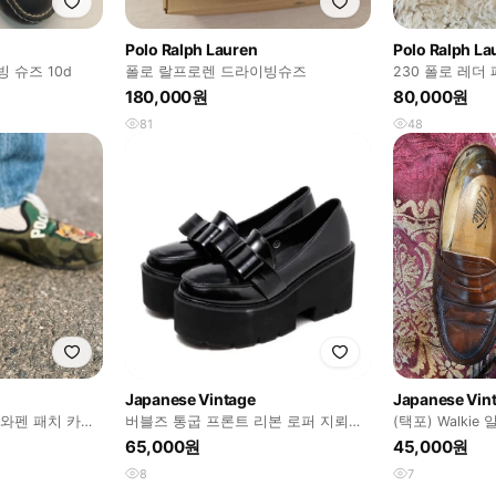
Polo Ralph Lauren
Polo Ralph La
 슈즈 10d
폴로 랄프로렌 드라이빙슈즈
230 폴로 레더
180,000원
80,000원
81
48
Japanese Vintage
Japanese Vin
와펜 패치 카모
버블즈 통굽 프론트 리본 로퍼 지뢰계
(택포) Walki
양산형양지뢰스나계구두리즈리사로지
브라운 255
65,000원
45,000원
타요스
8
7