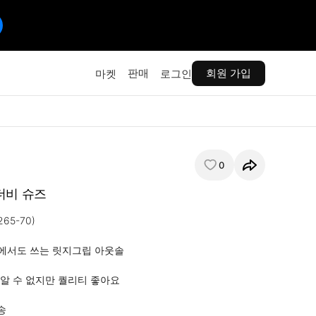
판매
회원 가입
마켓
로그인
0
더비 슈즈
65-70)

서도 쓰는 릿지그립 아웃솔

알 수 없지만 퀄리티 좋아요


