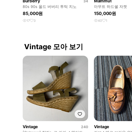
Burberry
Mammut
34
80s 90s 올드 버버리 투턱 치노
마무트 하드쉘 자켓
85,000원
150,000원
17
3
40
1
Vintage 모아 보기
Vintage
Vintage
240