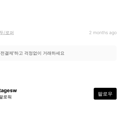
두/로퍼
2 months ago
안전결제'하고 걱정없이 거래하세요
ntagesw
팔로우
 팔로워