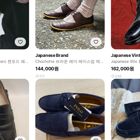
Japanese Brand
Japanese Vin
oafers 켄포드 페이
Chochotte 브라운 레더 레이스업 메리
Japanese 9
제인 슈즈(좁은발볼)
윙팁 더비 슈즈 
144,000원
162,000원
117
246