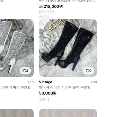
ots
빈티지 80s 프랑스제 슈퍼스타 270사
이즈
215,000원
3%
220,000원
6
1
3
2
Vintage
230
230
시스루 레이스 부츠힐
빈티지 레이스 시스루 블랙 부츠힐
50,000원
8
2