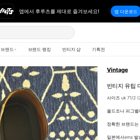
앱에서 후루츠를 제대로 즐겨보세요!
앱 다운로드
브랜드
브랜드 랭킹
빈티지 샵
기획전
Vintage
빈티지 유팁 
사이즈 uk 71/2 (2
올드조나 피그벨에
정확한 브랜드는 
일본에서ems 발송