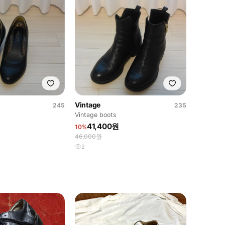
Vintage
245
235
Vintage boots
41,400원
10%
46,000원
2