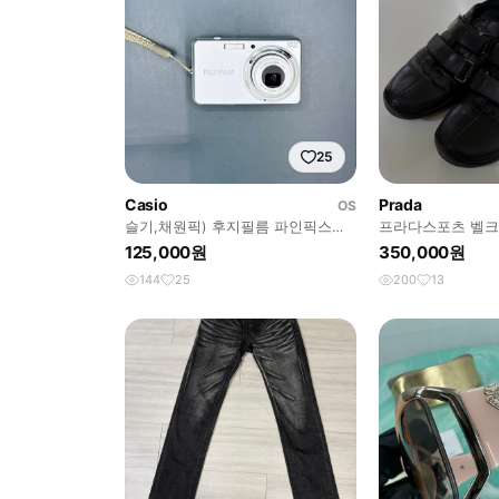
25
Casio
Prada
OS
슬기,채원픽) 후지필름 파인픽스
프라다스포츠 벨크
J27 디카 빈티지 캠코더 /캐논
125,000원
350,000원
144
25
200
13