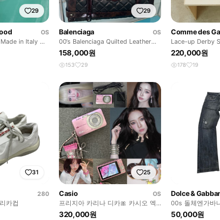
29
29
wood
Balenciaga
Comme des Ga
OS
OS
de in Italy 비
00‘s Balenciaga Quilted Leather
Lace-up Derby 
선글라스
Bag
158,000원
220,000원
153
29
178
19
31
25
Casio
Dolce & Gabba
280
OS
메리카컵
프리지아 카리나 디카🎀 카시오 엑
00s 돌체엔가바
슬림 EX-Z85 핑크 정품충전기
님
320,000원
50,000원