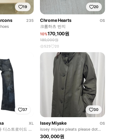
19
20
rcons
Chrome Hearts
235
OS
Shoes
크롬하츠 반지
170,100원
10%
189,000원
525
20
37
30
na
Issey Miyake
XL
OS
나 디스트로이드 데
issey miyake pleats please dot
line coat
300,000원