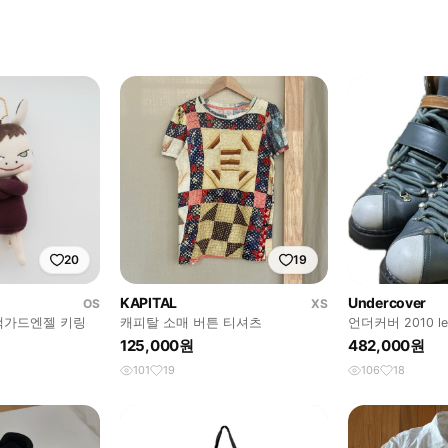
20
19
KAPITAL
Undercover
OS
XS
랙가드엔젤 키링
캐피탈 소매 버튼 티셔츠
언더커버 2010 les
이킹 마운틴 부츠
125,000원
482,000원
101
19
106
18