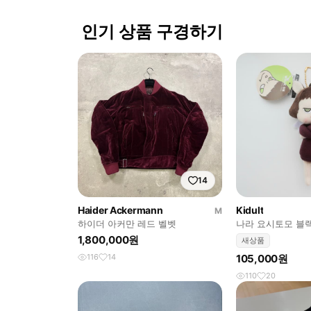
인기 상품 구경하기
14
Haider Ackermann
Kidult
M
하이더 아커만 레드 벨벳
나라 요시토모 블
1,800,000원
새상품
116
14
105,000원
110
20