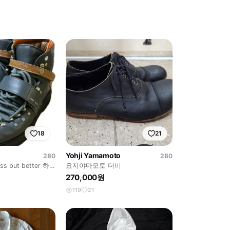
18
21
Yohji Yamamoto
280
280
s but better 하
요지야마모토 더비
270,000원
119
21