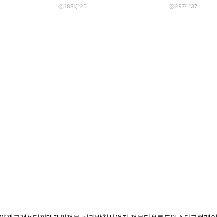
188
25
297
37
약관
고객센터
판매
개인정보 처리방침
사업자 정보
다운로드
인스타그램
페