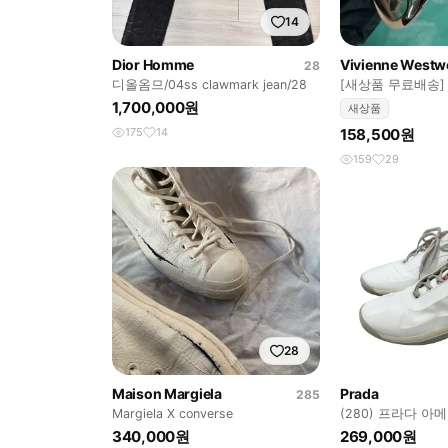
14
Dior Homme
Vivienne West
28
디올옴므/04ss clawmark jean/28
[새상품 무료배송] Ma
비안웨스트우드 
1,700,000원
새상품
175
14
158,500원
159
29
28
Maison Margiela
Prada
285
Margiela X converse
(280) 프라다 아
340,000원
269,000원