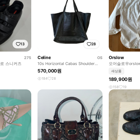
13
28
Celine
Orslow
275
OS
로 스니커즈
10s Horizontal Cabas Shoulder
오어슬로우orslow
Bag
브레이 셔츠 화
570,000원
새상품
184
28
189,900원
158
19