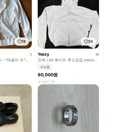
19
33
Yeezy
3
M
 - *레귤러 핏*샴
칸예 LAA 화이트 후드집업 yeezy
이트
yzy
새상품
80,000원
194
33