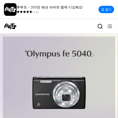
후루츠 - 300만 패션 러버와 함께 디깅해요!
앱 열기
(4.9)