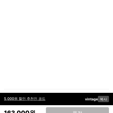
5,000원 할인 추천인 코드
vintage
복사
이용약관
고객센터
판매
개인정보 처리방침
사업자 정보
다운로드
인스타그램
페이스북
163,000원