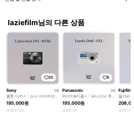
laziefilm님의 다른 상품
20
8
Sony
Panasonic
Fujifilm
OS
OS
쿨톤 디카✧･ﾟ소니 사이버샷
라이카&미품✧･ﾟ파나소닉 루
필카st
dsc-w130 디카 빈티지디카
믹스 DMC-FX3 디카 빈티지디
J40 디카
195,000원
195,000원
208,0
카
183
20
63
8
37
5