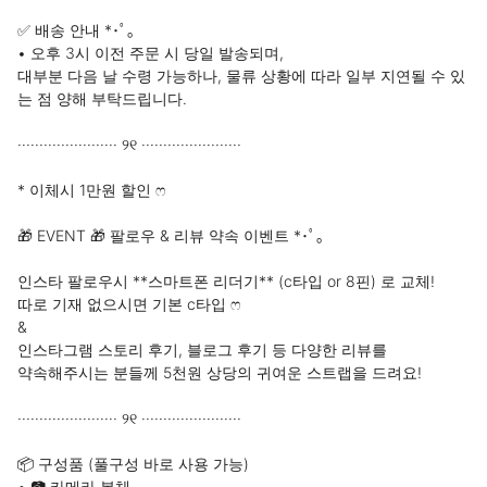
✅ 배송 안내 *･ﾟ｡

• 오후 3시 이전 주문 시 당일 발송되며,

대부분 다음 날 수령 가능하나, 물류 상황에 따라 일부 지연될 수 있
는 점 양해 부탁드립니다.

······················· ୨୧ ·······················

* 이체시 1만원 할인 ෆ

🎁 EVENT 🎁 팔로우 & 리뷰 약속 이벤트 *･ﾟ｡

인스타 팔로우시 **스마트폰 리더기** (c타입 or 8핀) 로 교체!

따로 기재 없으시면 기본 c타입 ෆ

&

인스타그램 스토리 후기, 블로그 후기 등 다양한 리뷰를

약속해주시는 분들께 5천원 상당의 귀여운 스트랩을 드려요!

······················· ୨୧ ·······················

📦 구성품 (풀구성 바로 사용 가능)

• 📷 카메라 본체
