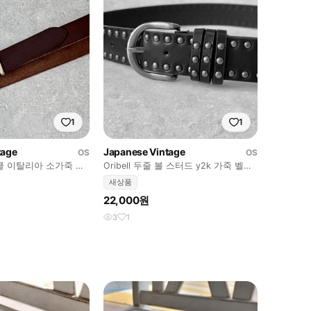
1
1
tage
Japanese Vintage
OS
OS
 버클 이탈리아 소가죽 베
Oribell 두줄 볼 스터드 y2k 가죽 벨트
블랙
새상품
22,000원
3
1