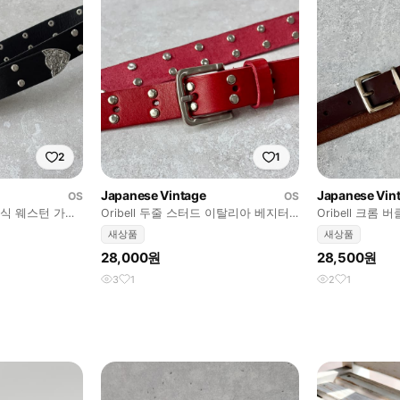
2
1
Japanese Vintage
Japanese Vin
OS
OS
클래식 웨스턴 가죽
Oribell 두줄 스터드 이탈리아 베지터
Oribell 크롬
블 소가죽 베이직 벨트 레드
이직 벨트
새상품
새상품
28,000원
28,500원
3
1
2
1