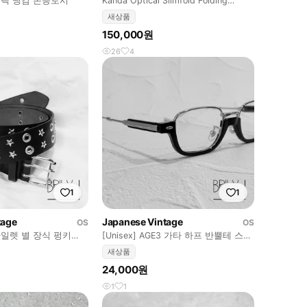
블랙 냉감 손등토시
Kanda Optical Slimfold Folding
Glasses
새상품
150,000원
26
4
1
1
tage
Japanese Vintage
OS
OS
Z 아일렛 별 장식 펑키
[Unisex] AGE3 가타 하프 반뿔테 스틸
 블랙
안경
새상품
24,000원
1
1