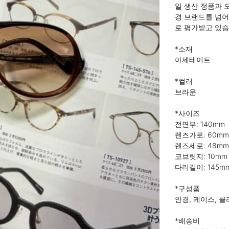
일 생산 정품과 
경 브랜드를 넘어
로 평가받고 있습니
*소재

아세테이트

*컬러

브라운

*사이즈

전면부: 140mm

렌즈가로: 60mm

렌즈세로: 48mm

코브릿지: 10mm

다리길이: 145mm
*구성품

안경, 케이스, 클
*배송비
