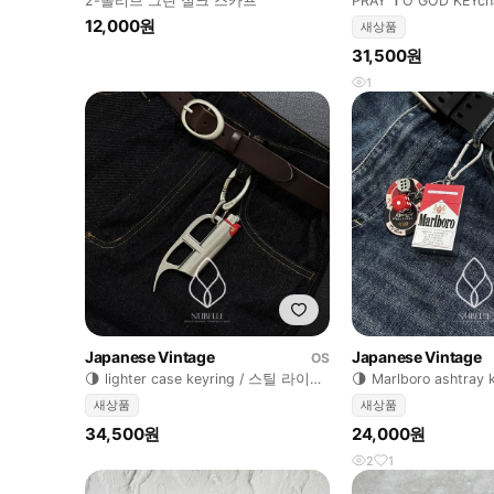
2-올리브 그린 실크 스카프
PRAY ✝️O GOD KEYc
창
12,000원
새상품
31,500원
1
Japanese Vintage
Japanese Vintage
OS
🌗 lighter case keyring / 스틸 라이터
🌗 Marlboro ashtray
케이스 키링
재떨이키링
새상품
새상품
34,500원
24,000원
2
1