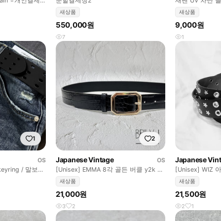
hain ⭐️개인결제
분할결제창2
재팬 UV 차단 
새상품
새상품
550,000원
9,000원
7
1
1
2
Japanese Vintage
Japanese Vin
OS
OS
 keyring / 말보로
[Unisex] EMMA 8각 골든 버클 y2k 크
[Unisex] WI
로커다일 악어가죽 벨트
y2k 가죽 벨트
새상품
새상품
21,000원
21,500원
3
2
2
1