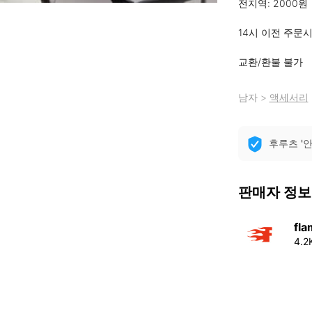
전지역: 2000원

14시 이전 주문
교환/환불 불가
남자
>
액세서리
후루츠 '
판매자 정보
fl
4.