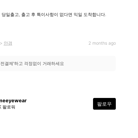
시 당일출고, 출고 후 특이사항이 없다면 익일 도착합니다.

>
안경
2 months ago
안전결제'하고 걱정없이 거래하세요
ameeyewear
팔로우
2K 팔로워