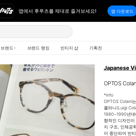
앱에서 후루츠를 제대로 즐겨보세요!
앱 다운로드
브랜드
브랜드 랭킹
빈티지 샵
기획전
Japanese V
OPTOS Co
*info

OPTOS Cola
콜라니(Luigi 
1980~1990
향적인 디자인이 
지 구조, 인체공
이 중단되어 빈티