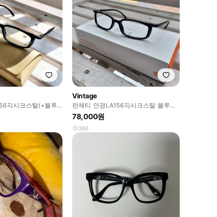
Vintage
156긱시크스탈(+블루
란체티 안경LA156긱시크스탈 블루라
운15 포함)
이트차단(+체인지 변색렌즈포함)
78,000원
386