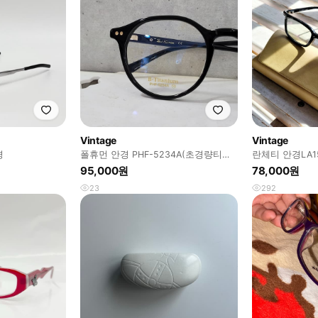
Vintage
Vintage
경
폴휴먼 안경 PHF-5234A(초경량티탄
란체티 안경LA
뿔)
라이트 차단 브라
95,000원
78,000원
23
292