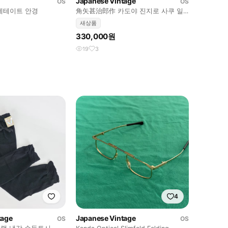
Japanese Vintage
OS
OS
세테이트 안경
角矢甚治郎作 카도야 진지로 사쿠 일
본 장인 셀룰로이드 뿔테 안경
새상품
330,000원
19
3
4
tage
Japanese Vintage
OS
OS