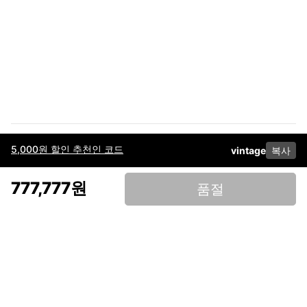
5,000원 할인 추천인 코드
vintage
복사
이용약관
고객센터
판매
개인정보 처리방침
사업자 정보
다운로드
인스타그램
페이스북
777,777원
품절
(주)후루츠패밀리컴퍼니 · 대표이사 이재범 / 소재지: 서울특별시 용산구 한강대
로 328, 201호 / 사업자 등록번호: 755-86-01442
사업자 정보확인
통신판매업
신고: 2019-서울용산-0723 호 / 고객센터: 070-4466-3377 / 고객센터 문의는
후루츠 앱 다운로드 후 문의가능합니다 /
support@fruitsfamily.com
Copyright © FruitsFamily Company Inc. All right reserved
후루츠패밀리(주)는 통신판매중개자로서 거래 당사자가 아닙니다. 상품, 상품정