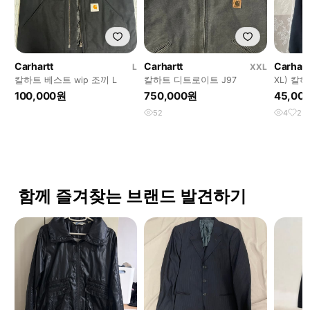
Carhartt
Carhartt
Carhart
L
XXL
칼하트 베스트 wip 조끼 L
칼하트 디트로이트 J97
XL) 칼
헤비 후
100,000원
750,000원
45,00
52
4
2
함께 즐겨찾는 브랜드 발견하기