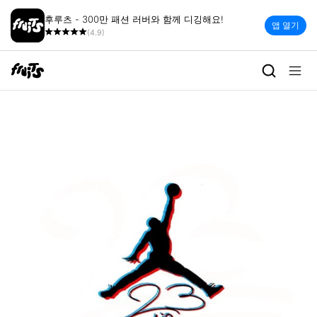
후루츠 - 300만 패션 러버와 함께 디깅해요!
앱 열기
(4.9)