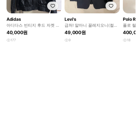
Adidas
Levi's
Polo Ra
아디다스 빈티지 후드 자켓 집
급처! 알마니 꼴레지오니(컬렉
폴로 랄
업 95 희귀
션) 블레이져
틸리티 
40,000원
49,000원
400,0
자켓
177
9
18