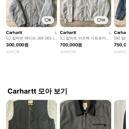
8
10
Carhartt
Carhartt
Carhart
L
L
[L] 칼하트 액티브 J68 DES (
[L] 칼하트 아즈텍 디트로이트
[M] 칼
J130 )
J24 KHI ( J97 , J43 )
PTL (패
300,000원
700,000원
750,0
72
8
114
10
500
Carhartt 모아 보기