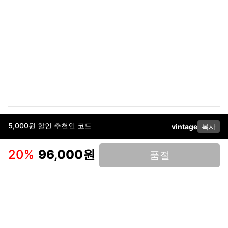
5,000원 할인 추천인 코드
vintage
복사
이용약관
고객센터
판매
개인정보 처리방침
사업자 정보
다운로드
인스타그램
페이스북
20
%
96,000원
품절
(주)후루츠패밀리컴퍼니 · 대표이사 이재범 / 소재지: 서울특별시 용산구 한강대
로 328, 201호 / 사업자 등록번호: 755-86-01442
사업자 정보확인
통신판매업
신고: 2019-서울용산-0723 호 / 고객센터: 070-4466-3377 / 고객센터 문의는
후루츠 앱 다운로드 후 문의가능합니다 /
support@fruitsfamily.com
Copyright © FruitsFamily Company Inc. All right reserved