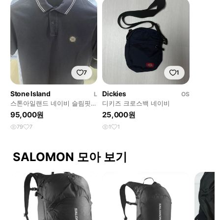
7
1
Stone Island
Dickies
L
OS
스톤아일랜드 네이비 슬림핏
디키즈 크로스백 네이비
카라티
95,000원
25,000원
79
7
1
1
SALOMON 모아 보기