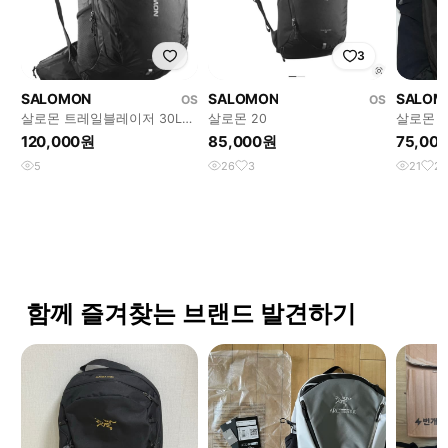
3
SALOMON
SALOMON
SALOM
OS
OS
살로몬 트레일블레이저 30L
살로몬 20
살로몬 
블랙 백팩
팩
120,000원
85,000원
75,00
5
26
3
21
2
함께 즐겨찾는 브랜드 발견하기