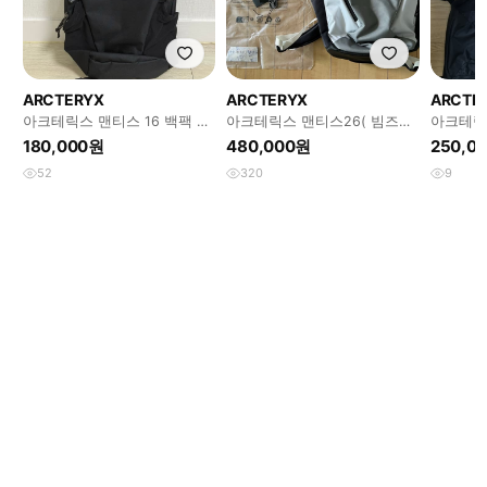
ARCTERYX
ARCTERYX
ARCTE
아크테릭스 맨티스 16 백팩 블
아크테릭스 맨티스26( 빔즈콜
아크테릭
랙
라보)
매합니다
180,000원
480,000원
250,0
52
320
9