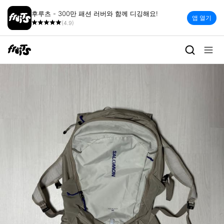
후루츠 - 300만 패션 러버와 함께 디깅해요!
앱 열기
(4.9)