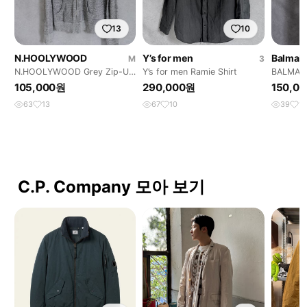
13
10
N.HOOLYWOOD
Y’s for men
Balmai
M
3
N.HOOLYWOOD Grey Zip-Up
Y’s for men Ramie Shirt
BALMAIN 
Hoodie
Knit
105,000원
290,000원
150,0
63
13
67
10
39
12
C.P. Company 모아 보기