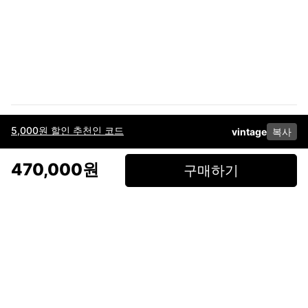
5,000원 할인 추천인 코드
vintage
복사
이용약관
고객센터
판매
개인정보 처리방침
사업자 정보
다운로드
인스타그램
페이스북
470,000원
구매하기
(주)후루츠패밀리컴퍼니 · 대표이사 이재범 / 소재지: 서울특별시 용산구 한강대
로 328, 201호 / 사업자 등록번호: 755-86-01442
사업자 정보확인
통신판매업
신고: 2019-서울용산-0723 호 / 고객센터: 070-4466-3377 / 고객센터 문의는
후루츠 앱 다운로드 후 문의가능합니다 /
support@fruitsfamily.com
Copyright © FruitsFamily Company Inc. All right reserved
후루츠패밀리(주)는 통신판매중개자로서 거래 당사자가 아닙니다. 상품, 상품정
보, 거래에 관한 의무와 책임은 각 판매자에게 있으며, 후루츠패밀리(주)는 원칙
적으로 판매 회원과 구매 회원 간의 거래에 대하여 책임을 지지 않습니다. 다만,