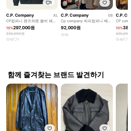
1
C.P. Company
C.P. Company
C.P. C
XL
OS
CP컴퍼니 렌즈와펜 봄버 패딩
Cp company 씨피컴퍼니 베이
CP comp
자켓 네이비 (105)
지 린넨 자켓
Goggle j
297,000원
92,000원
38
10%
10%
330,000원
420,00
19
10
1
40
4
함께 즐겨찾는 브랜드 발견하기