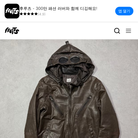
후루츠 - 300만 패션 러버와 함께 디깅해요!
앱 열기
(4.9)