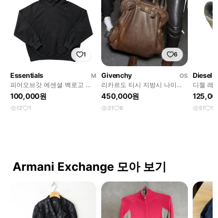
1
6
Essentials
Givenchy
Diesel
M
OS
피어오브갓 에센셜 백로고 후
리카르도 티시 지방시 나이팅
디젤 레
드티
게일
100,000원
450,000원
125,0
12
1
31
6
51
5
Armani Exchange 모아 보기