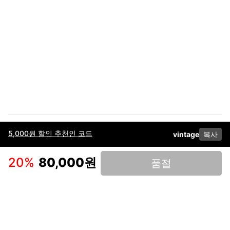
5,000원 할인 추천인 코드
vintage
복사
이용약관
고객센터
판매
개인정보 처리방침
사업자 정보
다운로드
인스타그램
페이스북
20
%
80,000원
품절
(주)후루츠패밀리컴퍼니 · 대표이사 이재범 / 소재지: 서울특별시 용산구 한강대
로 328, 201호 / 사업자 등록번호: 755-86-01442
사업자 정보확인
통신판매업
신고: 2019-서울용산-0723 호 / 고객센터: 070-4466-3377 / 고객센터 문의는
후루츠 앱 다운로드 후 문의가능합니다 /
support@fruitsfamily.com
Copyright © FruitsFamily Company Inc. All right reserved