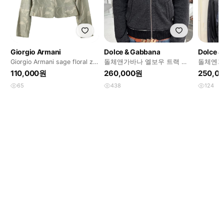
Giorgio Armani
Dolce & Gabbana
Dolce 
Giorgio Armani sage floral zip
돌체앤가바나 엘보우 트랙 자
돌체엔가
up jacket
켓
110,000원
260,000원
250,0
65
438
124