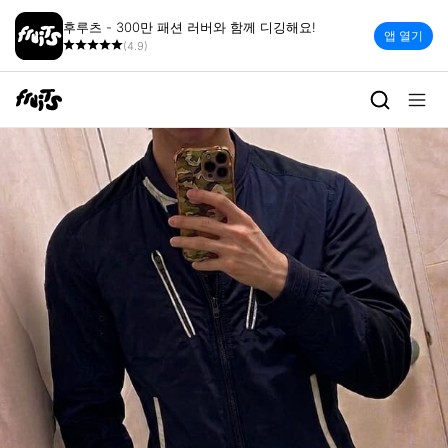
후루츠 - 300만 패션 러버와 함께 디깅해요!
앱 열기
(4.9)