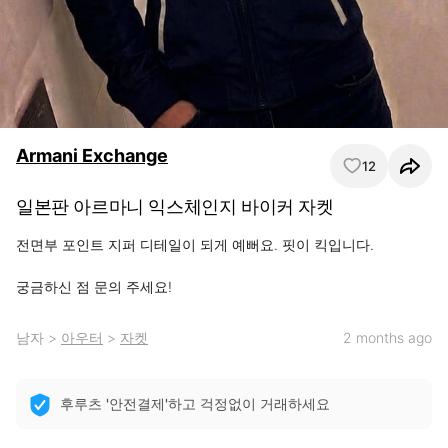
Armani Exchange
12
일본판 아르마니 익스체인지 바이커 자켓
전면부 포인트 지퍼 디테일이 되게 예뻐요. 핏이 킥입니다.

궁금하신 점 문의 주세요!
남자
>
아우터
>
자켓
2 months ago
후루츠 '안전결제'하고 걱정없이 거래하세요