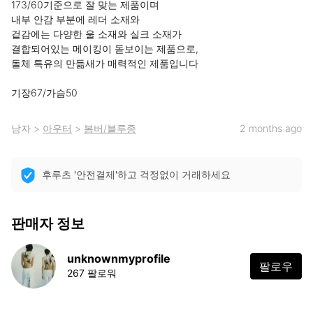
173/60기준으로 잘 맞는 제품이며

내부 안감 부분에 레더 소재와

겉감에는 다양한 울 소재와 실크 소재가

결합되어있는 메이킹이 돋보이는 제품으로, 

돌체 특유의 만듦새가 매력적인 제품입니다

기장67/가슴50
남자
>
아우터
>
봄버/블루종
2 months ago
후루츠 '안전결제'하고 걱정없이 거래하세요
판매자 정보
unknownmyprofile
팔로우
267 팔로워