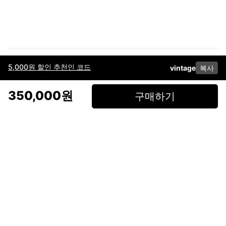
5,000원 할인 추천인 코드
vintage
복사
이용약관
고객센터
판매
개인정보 처리방침
사업자 정보
다운로드
인스타그램
페이스북
350,000원
구매하기
(주)후루츠패밀리컴퍼니 · 대표이사 이재범 / 소재지: 서울특별시 용산구 한강대
로 328, 201호 / 사업자 등록번호: 755-86-01442
사업자 정보확인
통신판매업
신고: 2019-서울용산-0723 호 / 고객센터: 070-4466-3377 / 고객센터 문의는
후루츠 앱 다운로드 후 문의가능합니다 /
support@fruitsfamily.com
Copyright © FruitsFamily Company Inc. All right reserved
후루츠패밀리(주)는 통신판매중개자로서 거래 당사자가 아닙니다. 상품, 상품정
보, 거래에 관한 의무와 책임은 각 판매자에게 있으며, 후루츠패밀리(주)는 원칙
적으로 판매 회원과 구매 회원 간의 거래에 대하여 책임을 지지 않습니다. 다만,
후루츠패밀리에서 직접 판매하는 상품에 대한 책임은 후루츠패밀리(주)에 있습
니다.