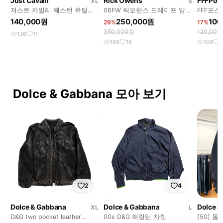
Just Cavalli
Rick Owens
FFFPost
XL
S
저스트 카발리 웨스턴 유틸리
06FW 릭오웬스 드레이프 앙고
FFF포
티 포켓 트러커 자켓
라 가디건
팬츠 V2.
140,000원
250,000원
100
29%
17%
350,000원
120,00
136
11
186
18
106
9
Dolce & Gabbana 모아 보기
2
4
Dolce & Gabbana
Dolce & Gabbana
Dolce 
XL
L
D&G two pocket leather
00s D&G 해링턴 자켓
[50] 