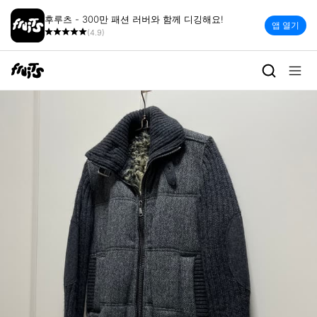
후루츠 - 300만 패션 러버와 함께 디깅해요!
앱 열기
(4.9)