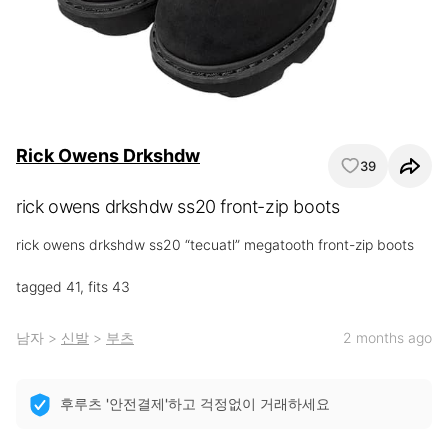
Rick Owens Drkshdw
39
rick owens drkshdw ss20 front-zip boots
rick owens drkshdw ss20 “tecuatl” megatooth front-zip boots

tagged 41, fits 43
남자
>
신발
>
부츠
2 months ago
후루츠 '안전결제'하고 걱정없이 거래하세요