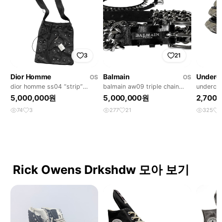
3
21
Dior Homme
Balmain
Underc
OS
OS
dior homme ss04 “strip”
balmain aw09 triple chain
underco
shoulder bag
belt
wrap st
5,000,000원
5,000,000원
2,700
74
3
277
21
325
Rick Owens Drkshdw 모아 보기