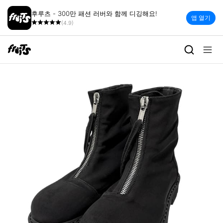
후루츠 - 300만 패션 러버와 함께 디깅해요!
앱 열기
(4.9)