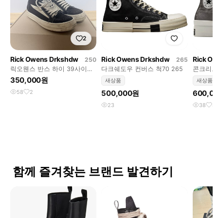
2
Rick Owens Drkshdw
Rick Owens Drkshdw
Rick O
250
265
릭오웬스 반스 하이 39사이즈
다크쉐도우 컨버스 척70 265
콘크리트
풀박스
270
350,000원
새상품
새상품
58
2
500,000원
600,0
23
38
4
함께 즐겨찾는 브랜드 발견하기