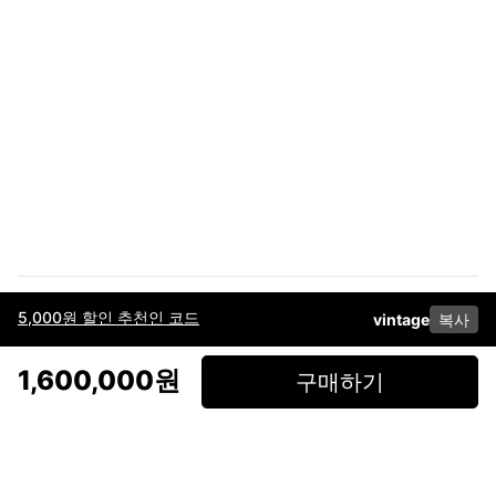
5,000원 할인 추천인 코드
vintage
복사
이용약관
고객센터
판매
개인정보 처리방침
사업자 정보
다운로드
인스타그램
페이스북
1,600,000원
구매하기
(주)후루츠패밀리컴퍼니 · 대표이사 이재범 / 소재지: 서울특별시 용산구 한강대
로 328, 201호 / 사업자 등록번호: 755-86-01442
사업자 정보확인
통신판매업
신고: 2019-서울용산-0723 호 / 고객센터: 070-4466-3377 / 고객센터 문의는
후루츠 앱 다운로드 후 문의가능합니다 /
support@fruitsfamily.com