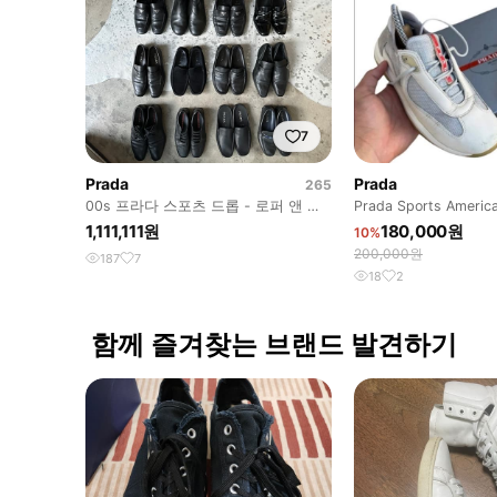
7
Prada
Prada
265
00s 프라다 스포츠 드롭 - 로퍼 앤 스
Prada Sports America
니커즈
1,111,111원
180,000원
10%
200,000원
187
7
18
2
함께 즐겨찾는 브랜드 발견하기