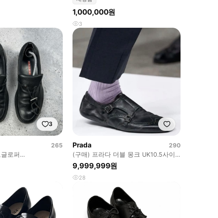
1,000,000원
3
3
Prada
265
290
토글로퍼
(구매) 프라다 더블 몽크 UK10.5사이
)
즈
9,999,999원
28