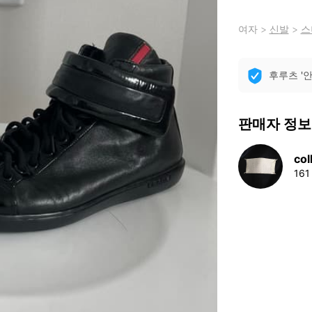
여자
>
신발
>
스
후루츠 '
판매자 정보
col
16