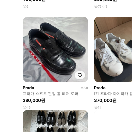
2
76
8
Prada
Prada
250
프라다 스포츠 펀칭 홀 레더 로퍼
[7] 프라다 아메리카 
280,000원
370,000원
49
11