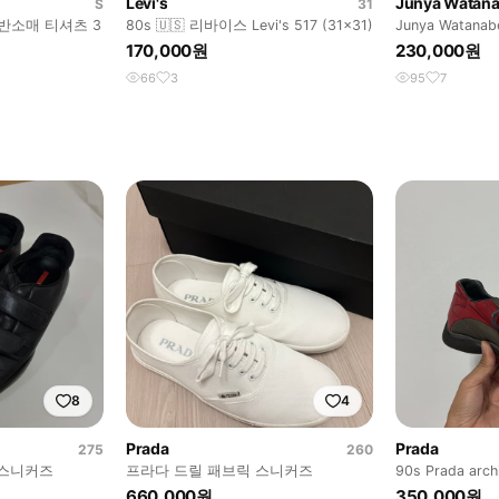
Levi's
Junya Watan
S
31
 반소매 티셔츠 3
80s 🇺🇸 리바이스 Levi's 517 (31x31)
Junya Watanabe
Jeans 30
170,000원
230,000원
66
3
95
7
8
4
Prada
Prada
275
260
 스니커즈
프라다 드릴 패브릭 스니커즈
90s Prada arch
660,000원
350,000원