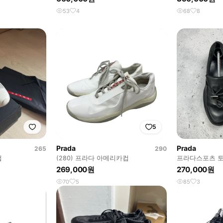
53
4
68
8
5
Prada
Prada
265
290
컵
(280) 프라다 아메리카컵
프라다스포츠 
uk7.5(265~270
269,000원
270,000원
70
5
85
3