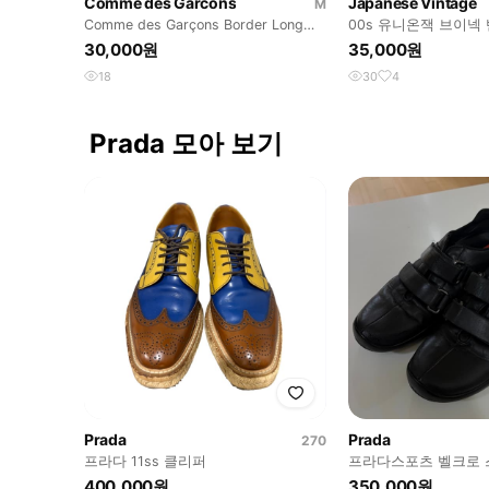
Comme des Garcons
Japanese Vintage
M
Comme des Garçons Border Long
00s 유니온잭 브이넥
Sleeve M
30,000원
35,000원
18
30
4
Prada 모아 보기
Prada
Prada
270
프라다 11ss 클리퍼
프라다스포츠 벨크로
400,000원
350,000원