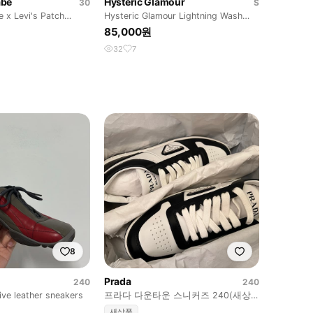
abe
Hysteric Glamour
30
S
 x Levi's Patch
Hysteric Glamour Lightning Wash
Jeans S
85,000원
32
7
8
Prada
240
240
ive leather sneakers
프라다 다운타운 스니커즈 240(새상
품)
새상품