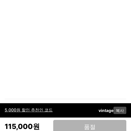
5,000원 할인 추천인 코드
vintage
복사
이용약관
고객센터
판매
개인정보 처리방침
사업자 정보
다운로드
인스타그램
페이스북
115,000원
품절