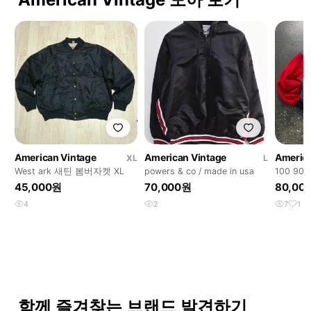
American Vintage
American Vintage
America
XL
L
West ark 새틴 봄버자켓 XL
powers & co / made in usa
100 90
빈티지 
45,000원
70,000원
80,00
4
2
7
1
함께 즐겨찾는 브랜드 발견하기