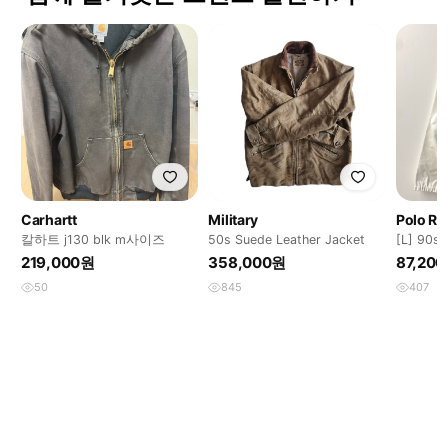
Carhartt
Military
Polo Ra
칼하트 j130 blk m사이즈
50s Suede Leather Jacket
[L] 90
이트 코
219,000원
358,000원
87,20
50
845
407