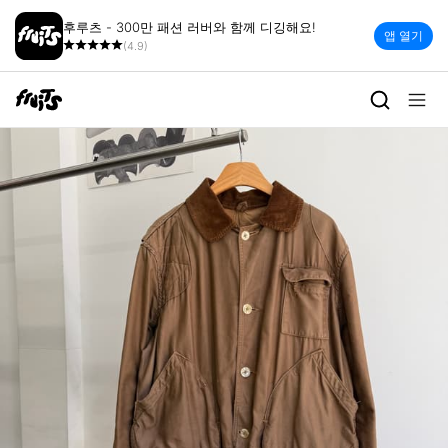
후루츠 - 300만 패션 러버와 함께 디깅해요!
앱 열기
(4.9)