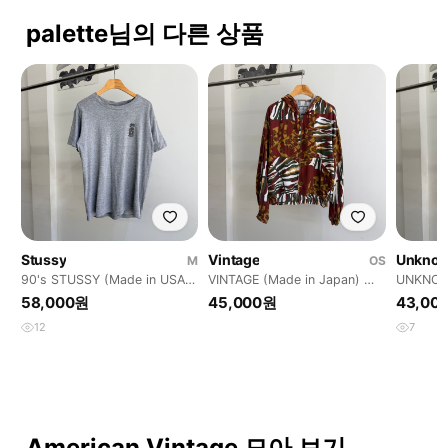
palette님의 다른 상품
Stussy
Vintage
Unkno
M
OS
90's STUSSY (Made in USA)
VINTAGE (Made in Japan) 패
UNKNOW
반팔 티셔츠
턴 집업 자켓
넬 롱슬
58,000원
45,000원
43,00
12
7
American Vintage 모아 보기