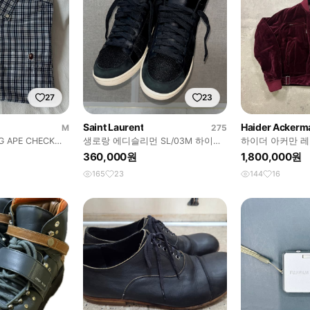
27
23
Saint Laurent
Haider Ackerm
M
275
G APE CHECK
생로랑 에디슬리먼 SL/03M 하이탑
하이더 아커만 레
스니커즈
360,000원
1,800,000원
165
23
144
16