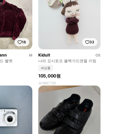
16
33
ann
Kidult
M
OS
드 벨벳
나라 요시토모 블랙가드엔젤 키링
새상품
105,000원
166
33