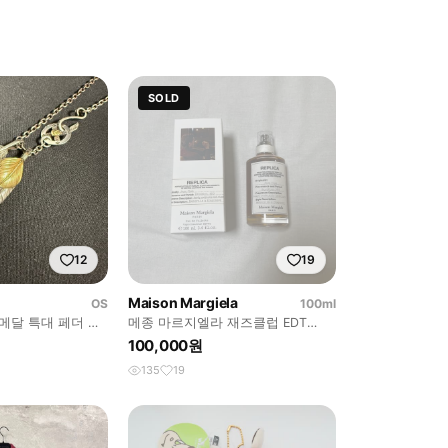
SOLD
12
19
Maison Margiela
OS
100ml
 메달 특대 페더 세
메종 마르지엘라 재즈클럽 EDT
100ml
100,000원
135
19