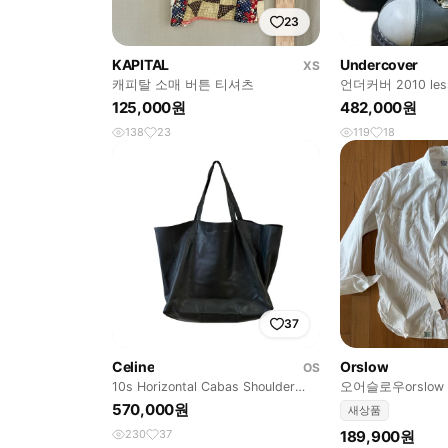
23
KAPITAL
Undercover
XS
캐피탈 소매 버튼 티셔츠
언더커버 2010 less
이킹 마운틴 부츠
125,000원
482,000원
138
23
119
18
37
Celine
Orslow
OS
10s Horizontal Cabas Shoulder
오어슬로우orslow
Bag
브레이 셔츠 화이
570,000원
새상품
230
37
189,900원