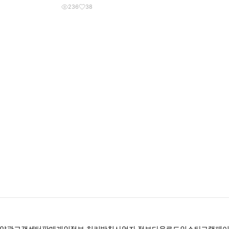
236
38
약관
고객센터
판매
개인정보 처리방침
사업자 정보
다운로드
인스타그램
페