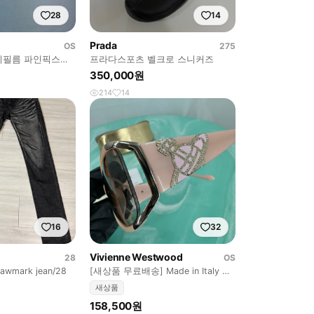
28
14
Prada
OS
275
지필름 파인픽스
프라다스포츠 벨크로 스니커즈
 캠코더 /캐논
350,000원
214
14
16
32
Vivienne Westwood
28
OS
wmark jean/28
[새상품 무료배송] Made in Italy 비
비안웨스트우드 선글라스
새상품
158,500원