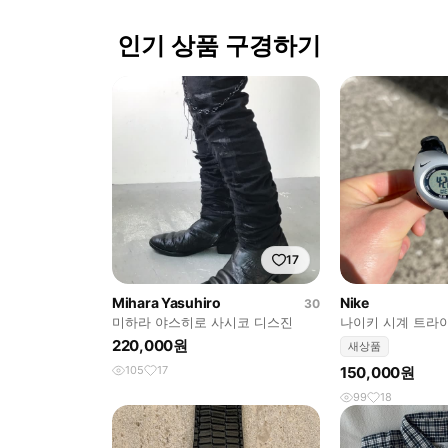
인기 상품 구경하기
17
Mihara Yasuhiro
Nike
30
미하라 야스히로 사시코 디스진
나이키 시계 트라이엑스
D394391
220,000원
새상품
105
17
150,000원
99
18