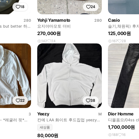
18
24
Yohji Yamamoto
Casio
280
280
 but better 하
요지야마모토 더비
슬기,채원픽) 후
J27 디카 빈티지
270,000원
125,000원
142
24
167
28
22
38
Yeezy
Dior Homme
3
M
 - *레귤러 핏*샴
칸예 LAA 화이트 후드집업 yeezy
디올옴므/04ss cla
트
yzy
1,700,000원
새상품
80,000원
188
16