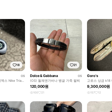
18
21
Dolce & Gabbana
Goro's
OS
OS
 Nike Triax
(OS) 돌체앤가바나 뱅글 가죽 팔찌
고로스 상금 k18
트
120,000원
9,300,000원
100
21
157
12