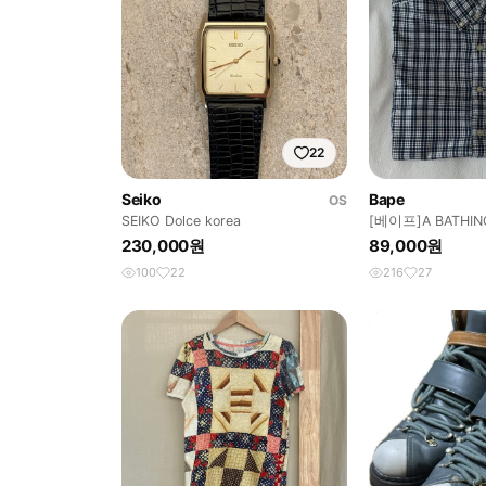
22
Seiko
Bape
OS
SEIKO Dolce korea
[베이프]A BATHIN
SHIRT
230,000원
89,000원
100
22
216
27