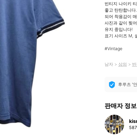
빈티지 나이키 티
좋고 탄탄합니다. 
되어 착용감이 매
사진과 같이 찢어
유지 중입니다!

표기 사이즈 M, 
#Vintage
남자
>
상의
>
반
후루츠 '
판매자 정보
kis
58