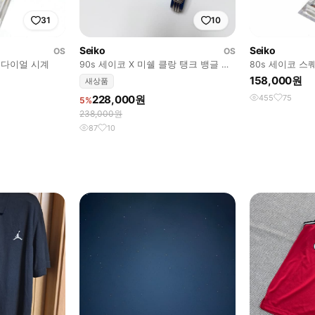
31
10
Seiko
Seiko
OS
OS
드 다이얼 시계
90s 세이코 X 미쉘 클랑 탱크 뱅글 워
80s 세이코 스
치
얼 시계
158,000원
새상품
228,000원
455
75
5%
238,000원
87
10