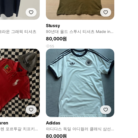
Stussy
 크라운 그래픽 티셔츠
90년대 올드 스투시 티셔츠 Made in
USA 미국제조
80,000원
55
uren
Adidas
프로렌 포르투갈 치프키프
아디다스 독일 아디컬러 클래식 삼선
 카라티
티셔츠
80,000원