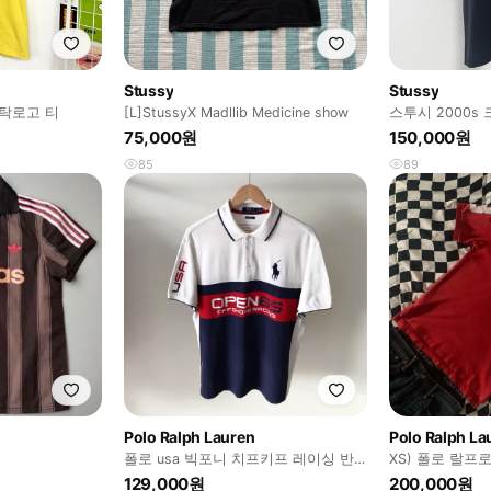
Stussy
Stussy
스탁로고 티
[L]StussyX Madllib Medicine show
스투시 2000s
75,000원
150,000원
85
89
Polo Ralph Lauren
Polo Ralph La
폴로 usa 빅포니 치프키프 레이싱 반
XS) 폴로 랄
팔 카라티
빅포니 PK 반팔
129,000원
200,000원