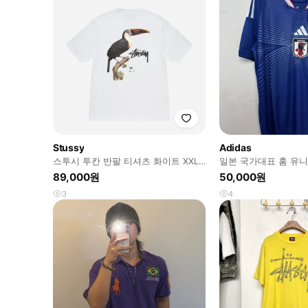
Stussy
Adidas
스투시 투칸 반팔 티셔츠 화이트 XXL
일본 국가대표 홈 유
2XL
89,000원
50,000원
3
4