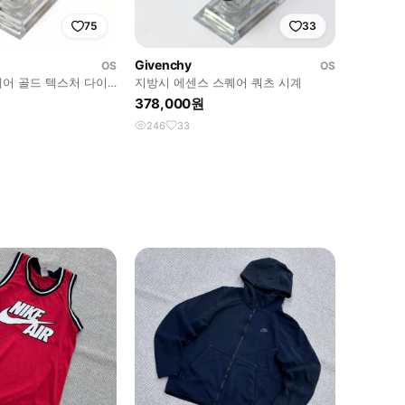
75
33
Givenchy
OS
OS
퀘어 골드 텍스처 다이
지방시 에센스 스퀘어 쿼츠 시계
378,000원
246
33