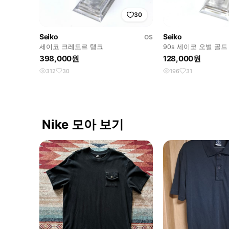
30
Seiko
Seiko
OS
세이코 크레도르 탱크
90s 세이코 오벌 골
398,000원
128,000원
312
30
196
31
Nike 모아 보기