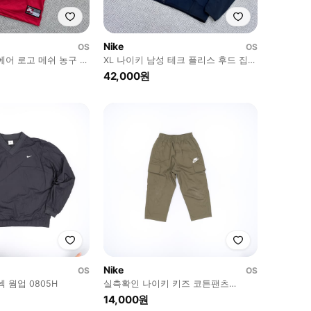
Nike
OS
OS
에어 로고 메쉬 농구 민
XL 나이키 남성 테크 플리스 후드 집업
0723E
42,000원
Nike
OS
OS
 웜업 0805H
실측확인 나이키 키즈 코튼팬츠
0805H
14,000원