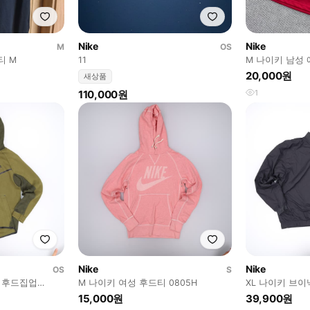
Nike
Nike
M
OS
티 M
11
M 나이키 남성 
소매 0723E
20,000원
새상품
110,000원
1
Nike
Nike
OS
S
키 후드집업
M 나이키 여성 후드티 0805H
XL 나이키 브이넥
15,000원
39,900원