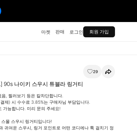
판매
회원 가입
마켓
로그인
29
USA] 90s 나이키 스우시 튜블라 링거티
 없음, 찔러보기 등은 칼차단합니다.

결제) 시 수수료 3.85%는 구매자님 부담입니다.

도 가능합니다. 미리 문의 주세요!

 스몰 스우시 링거티입니다!

 귀여운 스우시, 링거 포인트로 어떤 코디에나 툭 걸치기 정