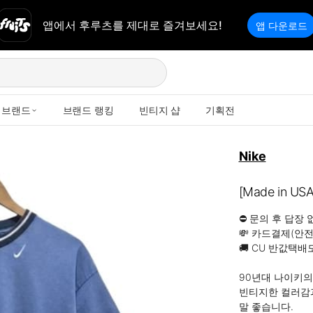
앱에서 후루츠를 제대로 즐겨보세요!
앱 다운로드
브랜드
브랜드 랭킹
빈티지 샵
기획전
Nike
[Made in 
⛔️ 문의 후 답장
💸 카드결제(안전
🚚 CU 반값택배
90년대 나이키의
빈티지한 컬러감과
말 좋습니다.
