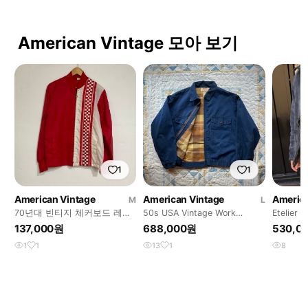
American Vintage 모아 보기
1
1
American Vintage
American Vintage
America
M
L
70년대 빈티지 체커보드 레이
50s USA Vintage Work
Etelier g
싱 자켓
Jacket
137,000원
688,000원
530,0
1
1
13
1
8