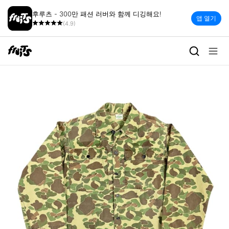
후루츠 - 300만 패션 러버와 함께 디깅해요!
앱 열기
(4.9)