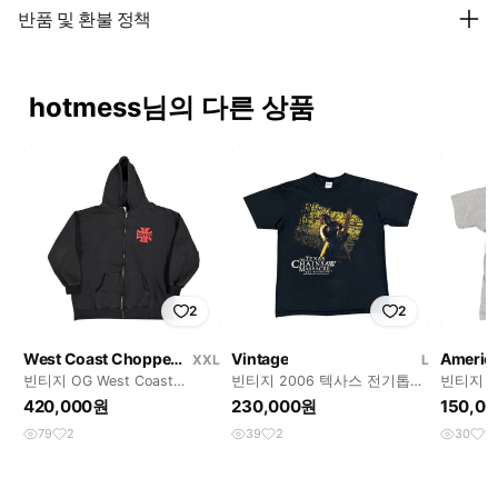
반품 및 환불 정책
hotmess님의 다른 상품
2
2
West Coast Choppers
Vintage
America
XXL
L
빈티지 OG West Coast
빈티지 2006 텍사스 전기톱
빈티지 90s
Choppers 웨스트코스트차퍼
연쇄살인사건 영화 프로모 티
찌 박스
420,000원
230,000원
150,0
스 후드집
셔츠
79
2
39
2
30
1