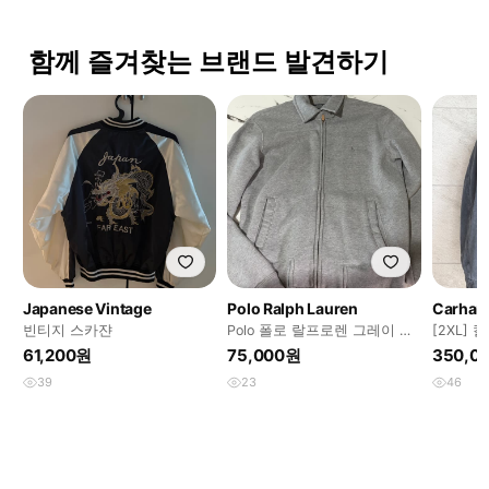
함께 즐겨찾는 브랜드 발견하기
Japanese Vintage
Polo Ralph Lauren
Carhart
빈티지 스카쟌
Polo 폴로 랄프로렌 그레이 집
[2XL] 
업 자켓
61,200원
75,000원
350,0
39
23
46