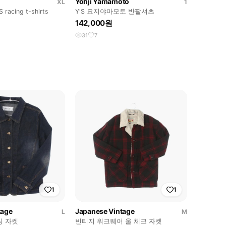
Yohji Yamamoto
XL
1
 racing t-shirts
Y'S 요지야마모토 반팔셔츠
142,000원
31
7
1
1
tage
Japanese Vintage
L
M
싱 자켓
빈티지 워크웨어 울 체크 자켓