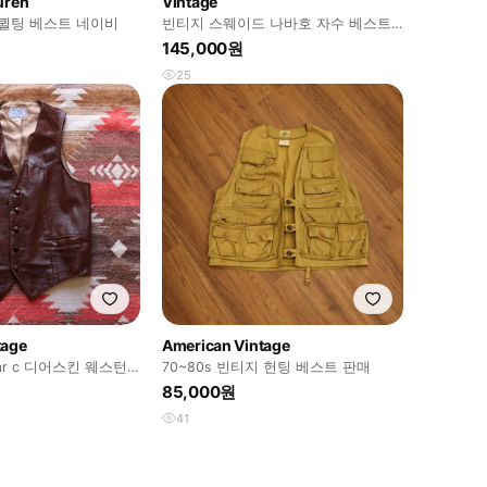
uren
Vintage
 퀼팅 베스트 네이비
빈티지 스웨이드 나바호 자수 베스트
공용
145,000원
25
tage
American Vintage
ar c 디어스킨 웨스턴
70~80s 빈티지 헌팅 베스트 판매
85,000원
41