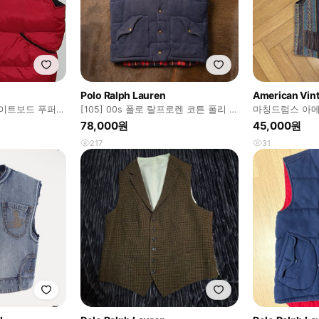
Polo Ralph Lauren
American Vin
케이트보드 푸퍼
[105] 00s 폴로 랄프로렌 코튼 폴리 퀼
마칭드럼스 아메
티드 베스트 네이비
vintage vest M
78,000원
45,000원
217
31