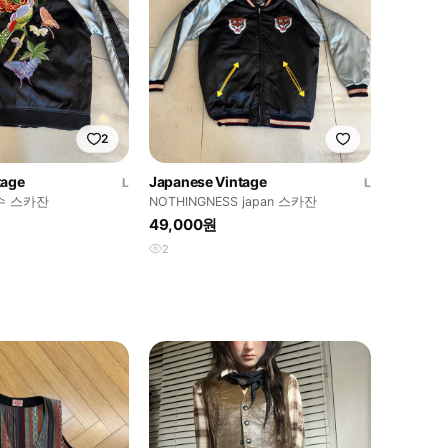
2
tage
Japanese Vintage
L
L
수 스카잔
NOTHINGNESS japan 스카잔
49,000원
2