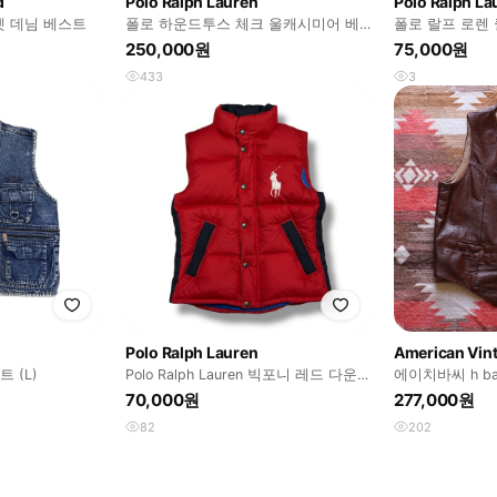
d
Polo Ralph Lauren
Polo Ralph La
 데님 베스트
폴로 하운드투스 체크 울캐시미어 베
폴로 랄프 로렌
스트 브라운 42R
250,000원
75,000원
433
3
Polo Ralph Lauren
American Vin
 (L)
Polo Ralph Lauren 빅포니 레드 다운
에이치바씨 h b
베스트
레더 베스트 해
70,000원
277,000원
82
202