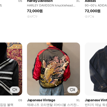
Harley Davidson
Adidas
OS
XL
츠
HARLEY DAVIDSON knucklehead
90~00's ADIDAS
sleeveless
72,000원
72,000원
17
7
7
6
1
2
Japanese Vintage
Japanese Vin
OS
XL
드집업 블랙
재패니즈 오리엔탈 리버시블 스카쟌
빈티지 데님 워