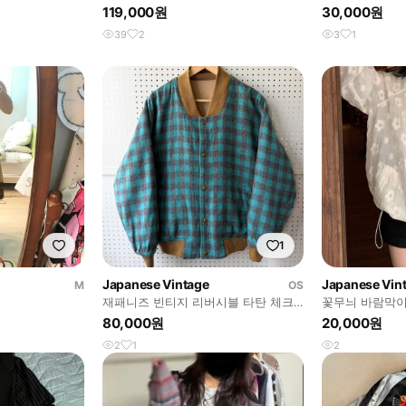
자켓 (XL)
119,000원
30,000원
39
2
3
1
1
Japanese Vintage
Japanese Vin
M
OS
재패니즈 빈티지 리버시블 타탄 체크
꽃무늬 바람막
블루종
80,000원
20,000원
2
1
2