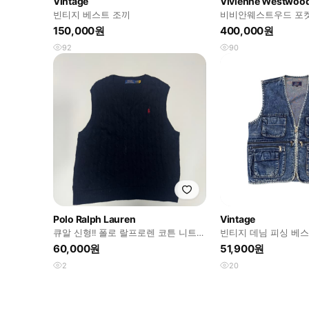
Vintage
Vivienne Westwoo
빈티지 베스트 조끼
비비안웨스트우드 포켓
150,000원
400,000원
92
90
Polo Ralph Lauren
Vintage
큐알 신형!! 폴로 랄프로렌 코튼 니트
빈티지 데님 피싱 베스트
베스트 조끼 XL 네이비
60,000원
51,900원
2
20