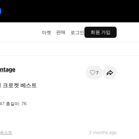
판매
회원 가입
마켓
로그인
intage
7
 크로켓 베스트
47 총길이: 76

베스트
2 months ago